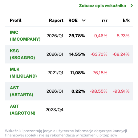
Zobacz opis wskaźnika
Profil
Raport
ROE
r/r
k/k
IMC
2026/Q1
29,78%
-9,46%
-8,23%
(IMCOMPANY)
KSG
2026/Q1
14,55%
-63,70%
-69,24%
(KSGAGRO)
MLK
2021/Q1
11,08%
-76,18%
(MILKILAND)
AST
2026/Q1
0,22%
-98,55%
-93,91%
(ASTARTA)
AGT
2023/Q4
(AGROTON)
Wskaźniki prezentują jedynie użyteczne informacje dotyczące kondycji
finansowej spółek i nie są rekomendacją w rozumieniu przepisów