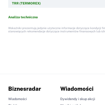
TRR (TERMOREX)
Analiza techniczna
Wskaźniki prezentują jedynie użyteczne informacje dotyczące kondycji fi
stanowiących rekomendacje dotyczące instrumentów finansowych lub ich em
Biznesradar
Wiadomości
Wiadomości
Dywidendy i skup akcji