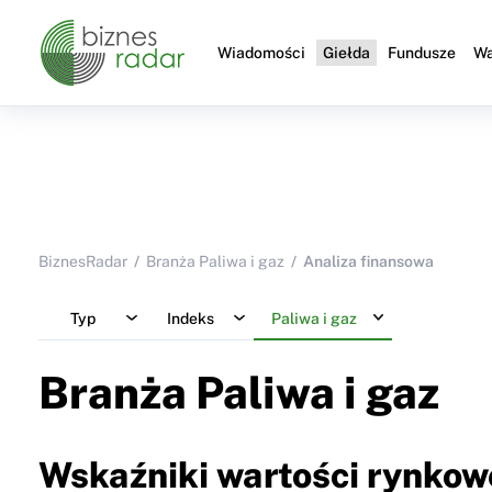
Wiadomości
Giełda
Fundusze
Wa
BiznesRadar
Branża Paliwa i gaz
Analiza finansowa
Typ
Indeks
Paliwa i gaz
Branża Paliwa i gaz
Wskaźniki wartości rynkowe