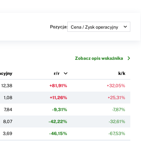
Pozycja:
Zobacz opis wskaźnika
acyjny
r/r
k/k
12,38
+81,91%
+32,05%
1,08
+11,26%
+25,31%
7,84
-9,31%
-7,87%
8,07
-42,22%
-32,61%
3,69
-46,15%
-67,53%