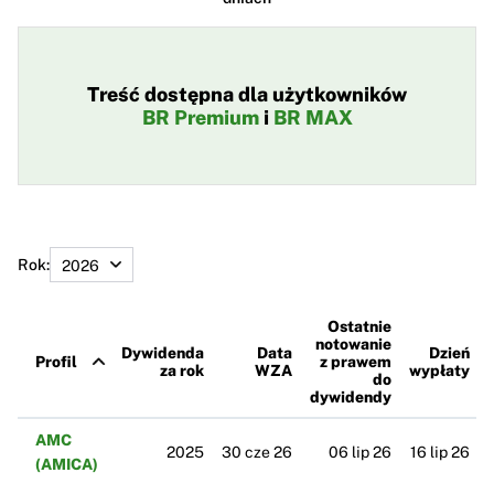
Treść dostępna dla użytkowników
BR Premium
i
BR MAX
Rok:
Ostatnie
notowanie
Dywidenda
Data
Dzień
Profil
z prawem
za rok
WZA
wypłaty
do
dywidendy
AMC
2025
30 cze 26
06 lip 26
16 lip 26
(AMICA)