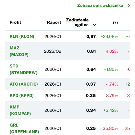
Zobacz opis wskaźnika
Zadłużenie
Profil
Raport
r/r
ogólne
KLN (KLON)
2026/Q1
0,97
+23,08%
+2,
MAZ
2026/Q2
0,81
-1,02%
-1,
(MAZOP)
STD
2026/Q1
0,64
+1,80%
-0,
(STANDREW)
ATC (ARCTIC)
2026/Q1
0,37
-1,74%
+2,
KPD (KPPD)
2026/Q1
0,35
-8,79%
-3,
KMP
2026/Q1
0,34
+3,42%
-1,
(KOMPAP)
GRL
2026/Q1
0,25
-35,80%
-25,
(GREENLANE)