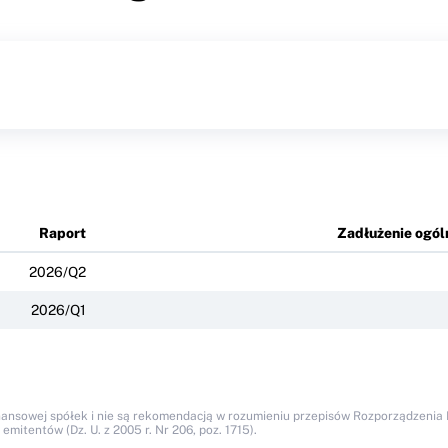
Raport
Zadłużenie ogól
2026/Q2
2026/Q1
nansowej spółek i nie są rekomendacją w rozumieniu przepisów Rozporządzenia M
itentów (Dz. U. z 2005 r. Nr 206, poz. 1715).