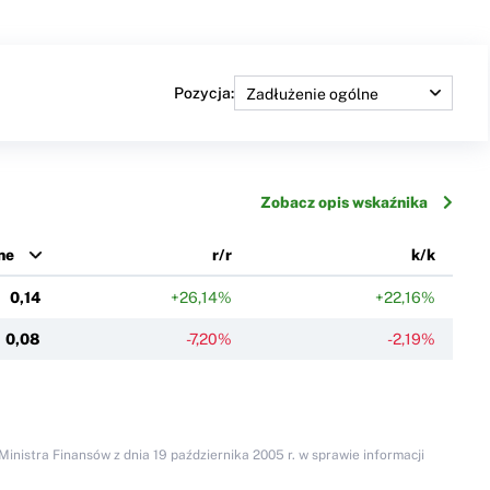
Pozycja:
Zobacz opis wskaźnika
ne
r/r
k/k
0,14
+26,14%
+22,16%
0,08
-7,20%
-2,19%
inistra Finansów z dnia 19 października 2005 r. w sprawie informacji