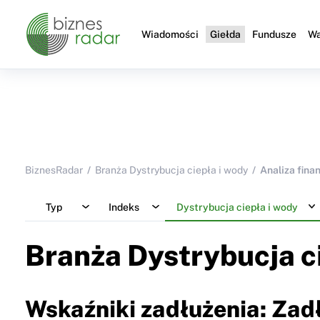
Wiadomości
Giełda
Fundusze
Wa
BiznesRadar
Branża Dystrybucja ciepła i wody
Analiza fina
Typ
Indeks
Dystrybucja ciepła i wody
Branża Dystrybucja c
Wskaźniki zadłużenia: Zad