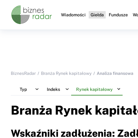
Wiadomości
Giełda
Fundusze
Wa
BiznesRadar
Branża Rynek kapitałowy
Analiza finansowa
Typ
Indeks
Rynek kapitałowy
Branża Rynek kapita
Wskaźniki zadłużenia: Zad