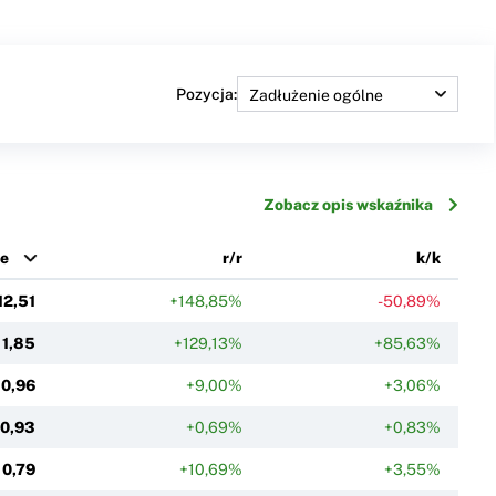
Pozycja:
Zobacz opis wskaźnika
ne
r/r
k/k
12,51
+148,85%
-50,89%
1,85
+129,13%
+85,63%
0,96
+9,00%
+3,06%
0,93
+0,69%
+0,83%
0,79
+10,69%
+3,55%