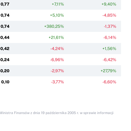
0,77
+7,11%
+9,40%
0,74
+5,10%
-4,85%
0,74
+380,25%
-1,37%
0,44
+21,61%
-6,14%
0,42
-4,24%
+1,56%
0,24
-6,96%
-6,42%
0,20
-2,97%
+27,79%
0,10
-3,77%
-6,60%
inistra Finansów z dnia 19 października 2005 r. w sprawie informacji