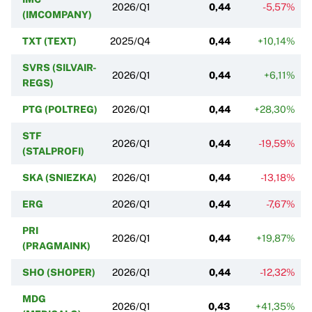
2026/Q1
0,44
-5,57%
(IMCOMPANY)
TXT (TEXT)
2025/Q4
0,44
+10,14%
SVRS (SILVAIR-
2026/Q1
0,44
+6,11%
REGS)
PTG (POLTREG)
2026/Q1
0,44
+28,30%
STF
2026/Q1
0,44
-19,59%
(STALPROFI)
SKA (SNIEZKA)
2026/Q1
0,44
-13,18%
ERG
2026/Q1
0,44
-7,67%
PRI
2026/Q1
0,44
+19,87%
(PRAGMAINK)
SHO (SHOPER)
2026/Q1
0,44
-12,32%
MDG
2026/Q1
0,43
+41,35%