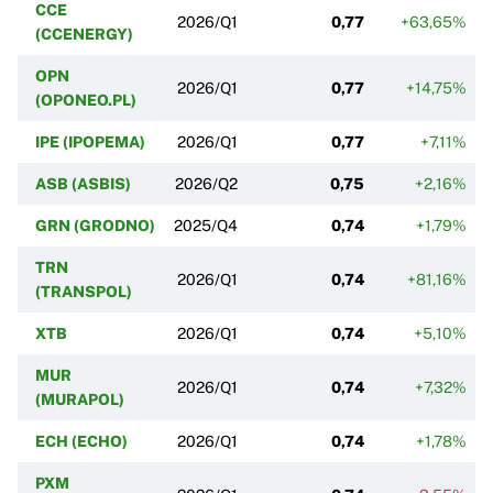
CCE
2026/Q1
0,77
+63,65%
(CCENERGY)
OPN
2026/Q1
0,77
+14,75%
(OPONEO.PL)
IPE (IPOPEMA)
2026/Q1
0,77
+7,11%
ASB (ASBIS)
2026/Q2
0,75
+2,16%
GRN (GRODNO)
2025/Q4
0,74
+1,79%
TRN
2026/Q1
0,74
+81,16%
(TRANSPOL)
XTB
2026/Q1
0,74
+5,10%
MUR
2026/Q1
0,74
+7,32%
(MURAPOL)
ECH (ECHO)
2026/Q1
0,74
+1,78%
PXM