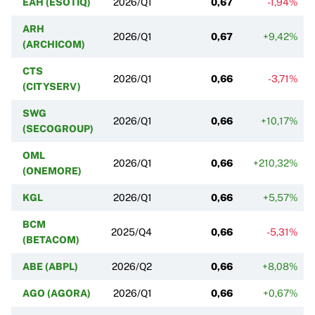
EAH (ESOTIQ)
2026/Q1
0,67
-1,94%
ARH
2026/Q1
0,67
+9,42%
(ARCHICOM)
CTS
2026/Q1
0,66
-3,71%
(CITYSERV)
SWG
2026/Q1
0,66
+10,17%
(SECOGROUP)
OML
2026/Q1
0,66
+210,32%
(ONEMORE)
KGL
2026/Q1
0,66
+5,57%
BCM
2025/Q4
0,66
-5,31%
(BETACOM)
ABE (ABPL)
2026/Q2
0,66
+8,08%
AGO (AGORA)
2026/Q1
0,66
+0,67%