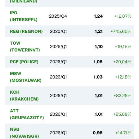
(MILKILAND)
IPO
2025/Q4
1,24
+12,07%
(INTERSPPL)
REG (REGNON)
2020/Q1
1,21
+745,65%
TOW
2026/Q1
1,10
+19,15%
(TOWERINVT)
PCE (POLICE)
2026/Q1
1,08
+29,04%
MSW
2026/Q1
1,03
+12,18%
(MOSTALWAR)
KCH
2026/Q1
1,01
+82,26%
(KRAKCHEM)
ATT
2026/Q1
1,01
+25,09%
(GRUPAAZOTY)
NVG
2026/Q1
0,98
+14,71%
(NOVAVISGR)