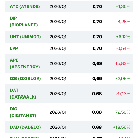
ATD (ATENDE)
2026/Q1
0,70
+1,36%
BIP
2026/Q1
0,70
-4,28%
(BIOPLANET)
UNT (UNIMOT)
2026/Q1
0,70
+6,12%
LPP
2026/Q1
0,70
-0,54%
APE
2026/Q1
0,69
-15,83%
(APSENERGY)
IZB (IZOBLOK)
2026/Q1
0,69
+2,95%
DAT
2026/Q1
0,68
-37,13%
(DATAWALK)
DIG
2026/Q1
0,68
+72,50%
(DIGITANET)
DAD (DADELO)
2026/Q1
0,68
+18,56%