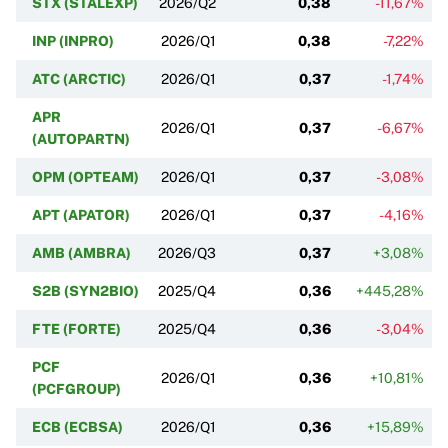
STX (STALEXP)
2026/Q2
0,38
-11,67%
INP (INPRO)
2026/Q1
0,38
-7,22%
ATC (ARCTIC)
2026/Q1
0,37
-1,74%
APR
2026/Q1
0,37
-6,67%
(AUTOPARTN)
OPM (OPTEAM)
2026/Q1
0,37
-3,08%
APT (APATOR)
2026/Q1
0,37
-4,16%
AMB (AMBRA)
2026/Q3
0,37
+3,08%
S2B (SYN2BIO)
2025/Q4
0,36
+445,28%
FTE (FORTE)
2025/Q4
0,36
-3,04%
PCF
2026/Q1
0,36
+10,81%
(PCFGROUP)
ECB (ECBSA)
2026/Q1
0,36
+15,89%