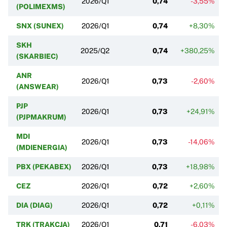
2026/Q1
0,74
-3,55%
(POLIMEXMS)
SNX (SUNEX)
2026/Q1
0,74
+8,30%
SKH
2025/Q2
0,74
+380,25%
(SKARBIEC)
ANR
2026/Q1
0,73
-2,60%
(ANSWEAR)
PJP
2026/Q1
0,73
+24,91%
(PJPMAKRUM)
MDI
2026/Q1
0,73
-14,06%
(MDIENERGIA)
PBX (PEKABEX)
2026/Q1
0,73
+18,98%
CEZ
2026/Q1
0,72
+2,60%
DIA (DIAG)
2026/Q1
0,72
+0,11%
TRK (TRAKCJA)
2026/Q1
0,71
-6,03%