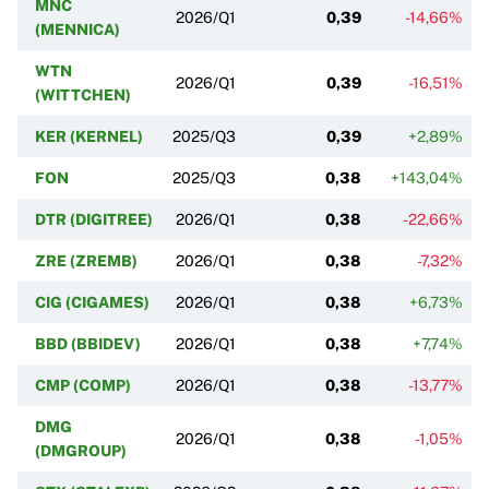
MNC
2026/Q1
0,39
-14,66%
(MENNICA)
WTN
2026/Q1
0,39
-16,51%
(WITTCHEN)
KER (KERNEL)
2025/Q3
0,39
+2,89%
FON
2025/Q3
0,38
+143,04%
DTR (DIGITREE)
2026/Q1
0,38
-22,66%
ZRE (ZREMB)
2026/Q1
0,38
-7,32%
CIG (CIGAMES)
2026/Q1
0,38
+6,73%
BBD (BBIDEV)
2026/Q1
0,38
+7,74%
CMP (COMP)
2026/Q1
0,38
-13,77%
DMG
2026/Q1
0,38
-1,05%
(DMGROUP)