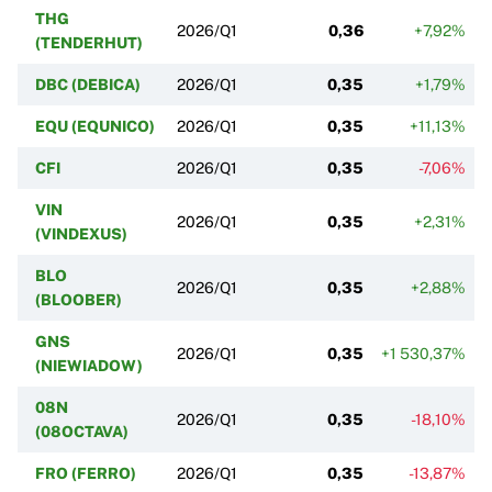
THG
2026/Q1
0,36
+7,92%
(TENDERHUT)
DBC (DEBICA)
2026/Q1
0,35
+1,79%
EQU (EQUNICO)
2026/Q1
0,35
+11,13%
CFI
2026/Q1
0,35
-7,06%
VIN
2026/Q1
0,35
+2,31%
(VINDEXUS)
BLO
2026/Q1
0,35
+2,88%
(BLOOBER)
GNS
2026/Q1
0,35
+1 530,37%
(NIEWIADOW)
08N
2026/Q1
0,35
-18,10%
(08OCTAVA)
FRO (FERRO)
2026/Q1
0,35
-13,87%