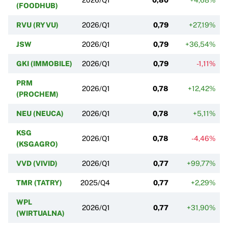
(FOODHUB)
RVU (RYVU)
2026/Q1
0,79
+27,19%
JSW
2026/Q1
0,79
+36,54%
GKI (IMMOBILE)
2026/Q1
0,79
-1,11%
PRM
2026/Q1
0,78
+12,42%
(PROCHEM)
NEU (NEUCA)
2026/Q1
0,78
+5,11%
KSG
2026/Q1
0,78
-4,46%
(KSGAGRO)
VVD (VIVID)
2026/Q1
0,77
+99,77%
TMR (TATRY)
2025/Q4
0,77
+2,29%
WPL
2026/Q1
0,77
+31,90%
(WIRTUALNA)