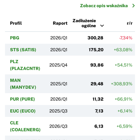
Zobacz opis wskaźnika
Zadłużenie
Profil
Raport
r/r
ogólne
PBG
2026/Q1
300,28
-7,34%
STS (SATIS)
2026/Q1
175,20
+63,08%
PLZ
2025/Q4
93,86
+54,51%
(PLAZACNTR)
MAN
2025/Q1
29,48
+308,93%
(MANYDEV)
PUR (PURE)
2026/Q1
11,32
+66,91%
EUC (EUCO)
2025/Q3
7,13
+6,14%
CLE
2026/Q3
6,13
+6,59%
(COALENERG)