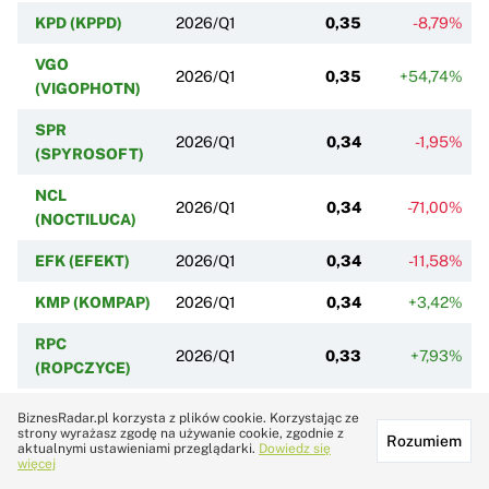
KPD (KPPD)
2026/Q1
0,35
-8,79%
VGO
2026/Q1
0,35
+54,74%
(VIGOPHOTN)
SPR
2026/Q1
0,34
-1,95%
(SPYROSOFT)
NCL
2026/Q1
0,34
-71,00%
(NOCTILUCA)
EFK (EFEKT)
2026/Q1
0,34
-11,58%
KMP (KOMPAP)
2026/Q1
0,34
+3,42%
RPC
2026/Q1
0,33
+7,93%
(ROPCZYCE)
LKD (LOKUM)
2026/Q1
0,33
-9,14%
BiznesRadar.pl korzysta z plików cookie. Korzystając ze
strony wyrażasz zgodę na używanie cookie, zgodnie z
Rozumiem
aktualnymi ustawieniami przeglądarki.
Dowiedz się
FMG
2026/Q1
0,32
+1,51%
więcej