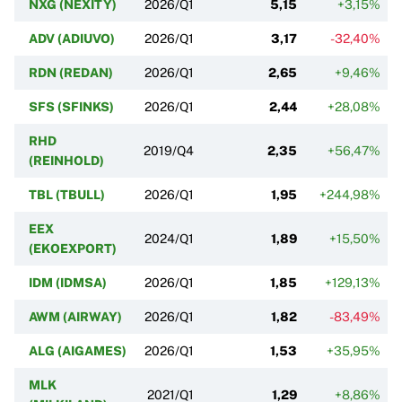
NXG (NEXITY)
2026/Q1
5,15
+3,15%
ADV (ADIUVO)
2026/Q1
3,17
-32,40%
RDN (REDAN)
2026/Q1
2,65
+9,46%
SFS (SFINKS)
2026/Q1
2,44
+28,08%
RHD
2019/Q4
2,35
+56,47%
(REINHOLD)
TBL (TBULL)
2026/Q1
1,95
+244,98%
EEX
2024/Q1
1,89
+15,50%
(EKOEXPORT)
IDM (IDMSA)
2026/Q1
1,85
+129,13%
AWM (AIRWAY)
2026/Q1
1,82
-83,49%
ALG (AIGAMES)
2026/Q1
1,53
+35,95%
MLK
2021/Q1
1,29
+8,86%