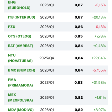
EHG
2026/Q1
0,87
-2,15%
(EUROHOLD)
ITB (INTERBUD)
2026/Q1
0,87
+20,13%
PZU
2026/Q1
0,86
-0,13%
OTS (OTLOG)
2026/Q1
0,85
+7,78%
EAT (AMREST)
2026/Q1
0,84
+0,48%
NTU
2025/Q4
0,84
+22,04%
(NOVATURAS)
BMC (BUMECH)
2026/Q1
0,84
-57,55%
PMA
2023/Q1
0,83
+31,58%
(PRIMAMODA)
MEX
2026/Q1
0,82
+1,61%
(MEXPOLSKA)
MDV (MODIVO)
2026/Q1
0,82
+8,07%