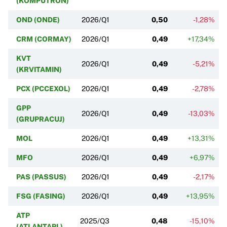
(KOMPUTRON)
OND (ONDE)
2026/Q1
0,50
-1,28%
CRM (CORMAY)
2026/Q1
0,49
+17,34%
KVT
2026/Q1
0,49
-5,21%
(KRVITAMIN)
PCX (PCCEXOL)
2026/Q1
0,49
-2,78%
GPP
2026/Q1
0,49
-13,03%
(GRUPRACUJ)
MOL
2026/Q1
0,49
+13,31%
MFO
2026/Q1
0,49
+6,97%
PAS (PASSUS)
2026/Q1
0,49
-2,17%
FSG (FASING)
2026/Q1
0,49
+13,95%
ATP
2025/Q3
0,48
-15,10%
(ATLANTAPL)