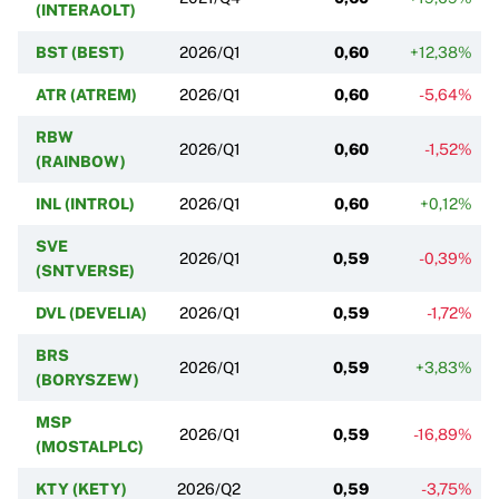
(INTERAOLT)
BST (BEST)
2026/Q1
0,60
+12,38%
ATR (ATREM)
2026/Q1
0,60
-5,64%
RBW
2026/Q1
0,60
-1,52%
(RAINBOW)
INL (INTROL)
2026/Q1
0,60
+0,12%
SVE
2026/Q1
0,59
-0,39%
(SNTVERSE)
DVL (DEVELIA)
2026/Q1
0,59
-1,72%
BRS
2026/Q1
0,59
+3,83%
(BORYSZEW)
MSP
2026/Q1
0,59
-16,89%
(MOSTALPLC)
KTY (KETY)
2026/Q2
0,59
-3,75%