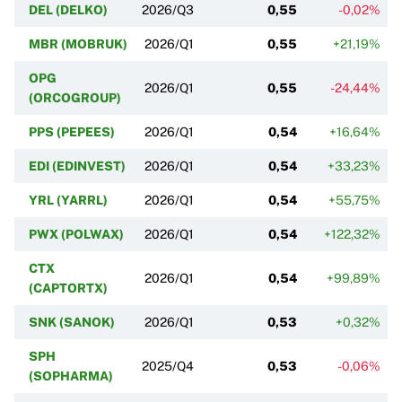
DEL (DELKO)
2026/Q3
0,55
-0,02%
MBR (MOBRUK)
2026/Q1
0,55
+21,19%
OPG
2026/Q1
0,55
-24,44%
(ORCOGROUP)
PPS (PEPEES)
2026/Q1
0,54
+16,64%
EDI (EDINVEST)
2026/Q1
0,54
+33,23%
YRL (YARRL)
2026/Q1
0,54
+55,75%
PWX (POLWAX)
2026/Q1
0,54
+122,32%
CTX
2026/Q1
0,54
+99,89%
(CAPTORTX)
SNK (SANOK)
2026/Q1
0,53
+0,32%
SPH
2025/Q4
0,53
-0,06%
(SOPHARMA)