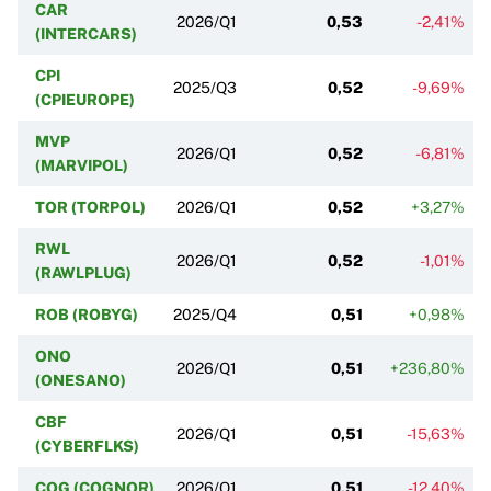
CAR
2026/Q1
0,53
-2,41%
(INTERCARS)
CPI
2025/Q3
0,52
-9,69%
(CPIEUROPE)
MVP
2026/Q1
0,52
-6,81%
(MARVIPOL)
TOR (TORPOL)
2026/Q1
0,52
+3,27%
RWL
2026/Q1
0,52
-1,01%
(RAWLPLUG)
ROB (ROBYG)
2025/Q4
0,51
+0,98%
ONO
2026/Q1
0,51
+236,80%
(ONESANO)
CBF
2026/Q1
0,51
-15,63%
(CYBERFLKS)
COG (COGNOR)
2026/Q1
0,51
-12,40%