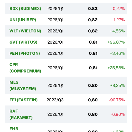
BDX (BUDIMEX)
2026/Q1
0,82
-0,27%
UNI (UNIBEP)
2026/Q1
0,82
-1,27%
WLT (WIELTON)
2026/Q1
0,82
+4,56%
GVT (VIRTUS)
2026/Q1
0,81
+96,87%
PEN (PHOTON)
2026/Q1
0,81
+3,46%
CPR
2026/Q1
0,81
+25,58%
(COMPREMUM)
MLS
2026/Q1
0,80
+9,25%
(MLSYSTEM)
FFI (FASTFIN)
2023/Q3
0,80
-90,75%
RAF
2026/Q1
0,80
-6,90%
(RAFAMET)
FHB
2026/Q1
0,80
+4,68%