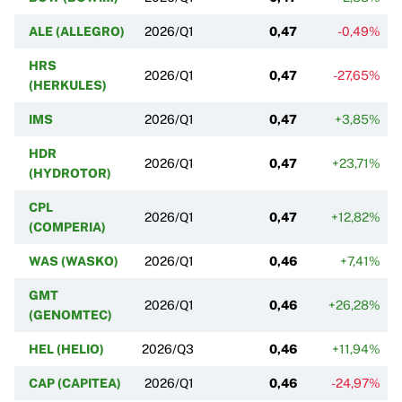
ALE (ALLEGRO)
2026/Q1
0,47
-0,49%
HRS
2026/Q1
0,47
-27,65%
(HERKULES)
IMS
2026/Q1
0,47
+3,85%
HDR
2026/Q1
0,47
+23,71%
(HYDROTOR)
CPL
2026/Q1
0,47
+12,82%
(COMPERIA)
WAS (WASKO)
2026/Q1
0,46
+7,41%
GMT
2026/Q1
0,46
+26,28%
(GENOMTEC)
HEL (HELIO)
2026/Q3
0,46
+11,94%
CAP (CAPITEA)
2026/Q1
0,46
-24,97%