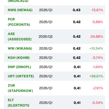
(MEDICALG)
NWG (NEWAG)
2026/Q1
0,43
-15,61%
PCR
2026/Q1
0,42
-5,88%
(PCCROKITA)
ASE
2026/Q2
0,42
-24,88%
(ASSECOSEE)
WIK (WIKANA)
2026/Q1
0,42
+10,54%
KGH (KGHM)
2026/Q1
0,42
-0,74%
DNP (DINOPL)
2026/Q1
0,41
-1,64%
URT (URTESTE)
2026/Q1
0,41
+98,61%
ZUK
2026/Q1
0,41
-2,91%
(STAPORKOW)
ELT
2026/Q1
0,41
-0,34%
(ELEKTROTI)