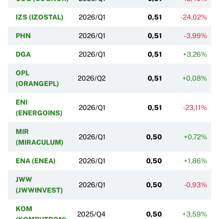
IZS (IZOSTAL)
2026/Q1
0,51
-24,02%
PHN
2026/Q1
0,51
-3,99%
DGA
2026/Q1
0,51
+3,26%
OPL
2026/Q2
0,51
+0,08%
(ORANGEPL)
ENI
2026/Q1
0,51
-23,11%
(ENERGOINS)
MIR
2026/Q1
0,50
+0,72%
(MIRACULUM)
ENA (ENEA)
2026/Q1
0,50
+1,86%
JWW
2026/Q1
0,50
-0,93%
(JWWINVEST)
KOM
2025/Q4
0,50
+3,59%