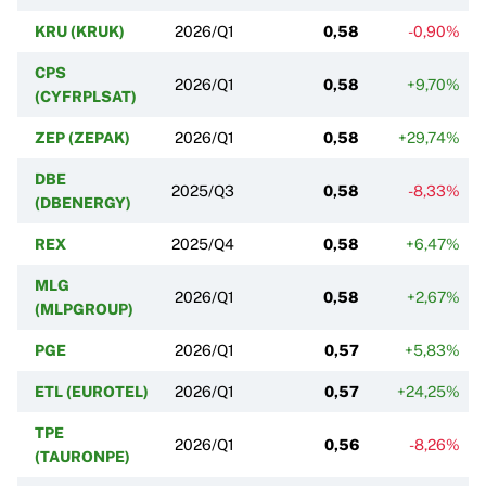
KRU (KRUK)
2026/Q1
0,58
-0,90%
CPS
2026/Q1
0,58
+9,70%
(CYFRPLSAT)
ZEP (ZEPAK)
2026/Q1
0,58
+29,74%
DBE
2025/Q3
0,58
-8,33%
(DBENERGY)
REX
2025/Q4
0,58
+6,47%
MLG
2026/Q1
0,58
+2,67%
(MLPGROUP)
PGE
2026/Q1
0,57
+5,83%
ETL (EUROTEL)
2026/Q1
0,57
+24,25%
TPE
2026/Q1
0,56
-8,26%
(TAURONPE)