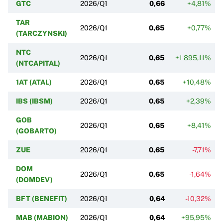
GTC
2026/Q1
0,66
+4,81%
TAR
2026/Q1
0,65
+0,77%
(TARCZYNSKI)
NTC
2026/Q1
0,65
+1 895,11%
(NTCAPITAL)
1AT (ATAL)
2026/Q1
0,65
+10,48%
IBS (IBSM)
2026/Q1
0,65
+2,39%
GOB
2026/Q1
0,65
+8,41%
(GOBARTO)
ZUE
2026/Q1
0,65
-7,71%
DOM
2026/Q1
0,65
-1,64%
(DOMDEV)
BFT (BENEFIT)
2026/Q1
0,64
-10,32%
MAB (MABION)
2026/Q1
0,64
+95,95%