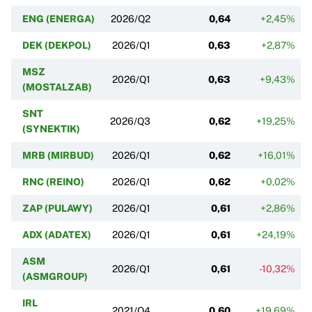
ENG (ENERGA)
2026/Q2
0,64
+2,45%
DEK (DEKPOL)
2026/Q1
0,63
+2,87%
MSZ
2026/Q1
0,63
+9,43%
(MOSTALZAB)
SNT
2026/Q3
0,62
+19,25%
(SYNEKTIK)
MRB (MIRBUD)
2026/Q1
0,62
+16,01%
RNC (REINO)
2026/Q1
0,62
+0,02%
ZAP (PULAWY)
2026/Q1
0,61
+2,86%
ADX (ADATEX)
2026/Q1
0,61
+24,19%
ASM
2026/Q1
0,61
-10,32%
(ASMGROUP)
IRL
2021/Q4
0,60
+19,69%