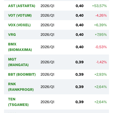
AST (ASTARTA)
2026/Q1
0,40
+53,57%
VOT (VOTUM)
2026/Q1
0,40
-4,26%
VOX (VOXEL)
2026/Q1
0,40
+6,39%
VRG
2026/Q1
0,40
+7,95%
BMX
2026/Q1
0,40
-0,53%
(BIOMAXIMA)
MGT
2026/Q1
0,39
-1,42%
(MANGATA)
BBT (BOOMBIT)
2026/Q1
0,39
+2,93%
RNK
2026/Q1
0,39
+2,64%
(RANKPROGR)
TEN
2026/Q1
0,39
+2,64%
(TSGAMES)