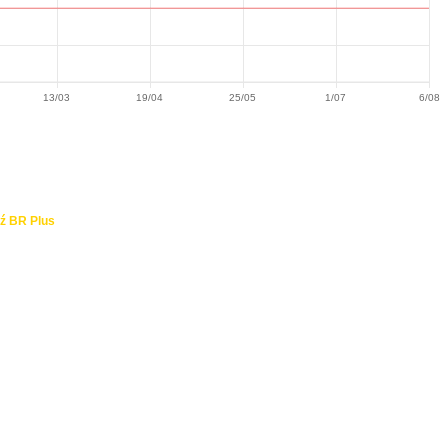
13/03
19/04
25/05
1/07
6/08
ź BR Plus