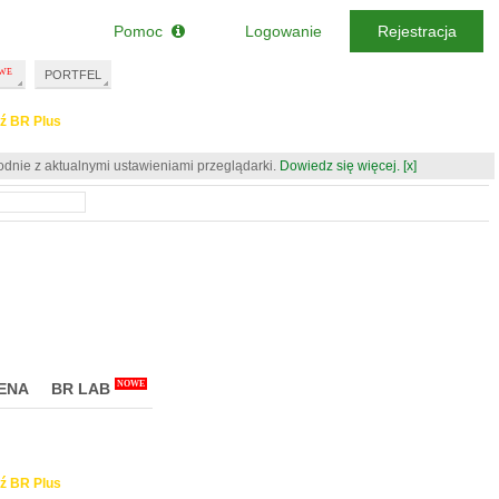
Pomoc
Logowanie
Rejestracja
PORTFEL
ź BR Plus
odnie z aktualnymi ustawieniami przeglądarki.
Dowiedz się więcej.
[x]
NOWE
ENA
BR LAB
ź BR Plus