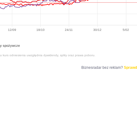
12/09
18/10
24/11
30/12
5/02
ły spożywcze
tu kurs odniesienia uwzględnia dywidendy, splity oraz prawa poboru.
Biznesradar bez reklam?
Sprawd