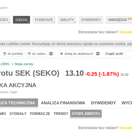
darem
OŚCI
GIEŁDA
FUNDUSZE
WALUTY
DYWIDENDY
NARZĘDZIA
Biznesradar bez reklam?
Sprawd
sta z plików cookie. Korzystając ze strony wyrażasz zgodę na używanie cookie, zg
do portfela
do radaru
dodaj do ulubionych
Znajdź profil:
 (SEK)
•
Stopa zwrotu
rotu SEK (SEKO)
13.10
-0.25
(-1.87%)
11:32
KA AKCYJNA
wania ciągłe
IZA TECHNICZNA
ANALIZA FINANSOWA
DYWIDENDY
WYC
IKI
SYGNAŁY
FORMACJE
TRENDY
STOPA ZWROTU
Biznesradar bez reklam?
Sprawd