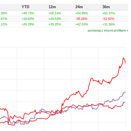
m
YTD
12m
24m
36m
3.39%
+49.73%
+68.14%
+54.89%
+62.37%
1.67%
+19.63%
+29.53%
-38.26%
-52.92%
4.12%
+26.29%
+39.25%
+42.53%
+31.36%
porównaj z innymi profilami »