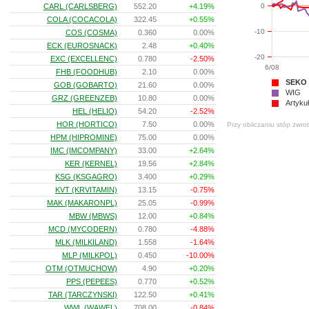
0
CARL (CARLSBERG)
552.20
+4.19%
COLA (COCACOLA)
322.45
+0.55%
-10
COS (COSMA)
0.360
0.00%
ECK (EUROSNACK)
2.48
+0.40%
-20
EXC (EXCELLENC)
0.780
-2.50%
6/08
FHB (FOODHUB)
2.10
0.00%
SEKO
GOB (GOBARTO)
21.60
0.00%
WIG
GRZ (GREENZEB)
10.80
0.00%
Artyku
HEL (HELIO)
54.20
-2.52%
HOR (HORTICO)
7.50
0.00%
Przy obliczaniu stóp zwro
HPM (HIPROMINE)
75.00
0.00%
IMC (IMCOMPANY)
33.00
+2.64%
KER (KERNEL)
19.56
+2.84%
KSG (KSGAGRO)
3.400
+0.29%
KVT (KRVITAMIN)
13.15
-0.75%
MAK (MAKARONPL)
25.05
-0.99%
MBW (MBWS)
12.00
+0.84%
MCD (MYCODERN)
0.780
-4.88%
MLK (MILKILAND)
1.558
-1.64%
MLP (MILKPOL)
0.450
-10.00%
OTM (OTMUCHOW)
4.90
+0.20%
PPS (PEPEES)
0.770
+0.52%
TAR (TARCZYNSKI)
122.50
+0.41%
WWL (WAWEL)
708.00
-0.84%