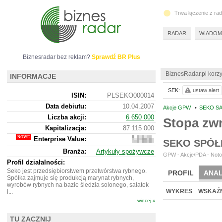
Trwa łączenie z ra
RADAR
WIADOM
Biznesradar bez reklam?
Sprawdź BR Plus
BiznesRadar.pl korzy
INFORMACJE
SEK:
ustaw alert
ISIN:
PLSEKO000014
Data debiutu:
10.04.2007
Akcje GPW
•
SEKO SA
Liczba akcji:
6 650 000
Stopa zw
Kapitalizacja:
87 115 000
Enterprise Value:
79
SEKO SPÓŁ
214
Branża:
Artykuły spożywcze
000
GPW - Akcje/PDA - Noto
Profil działalności:
Seko jest przedsiębiorstwem przetwórstwa rybnego.
PROFIL
ANAL
Spółka zajmuje się produkcją marynat rybnych,
wyrobów rybnych na bazie śledzia solonego, sałatek
WYKRES
WSKAŹN
i...
więcej »
TU ZACZNIJ