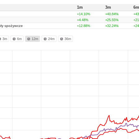
1m
3m
6
+14.10%
+40.84%
+4
+4.48%
+25.55%
+2
uły spożywcze
+12.88%
+32.24%
+2
3m
6m
12m
24m
36m