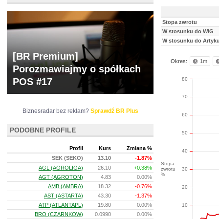
Stopa zwrotu
W stosunku do WIG
W stosunku do Artyk
[BR Premium]
Okres:
1m
Porozmawiajmy o spółkach
80
POS #17
70
Biznesradar bez reklam?
Sprawdź BR Plus
60
PODOBNE PROFILE
50
Profil
Kurs
Zmiana %
40
SEK (SEKO)
13.10
-1.87%
Stopa
AGL (AGROLIGA)
26.10
+0.38%
zwrotu
30
%
AGT (AGROTON)
4.83
0.00%
AMB (AMBRA)
18.32
-0.76%
20
AST (ASTARTA)
43.30
-1.37%
ATP (ATLANTAPL)
19.80
0.00%
10
BRO (CZARNKOW)
0.0990
0.00%