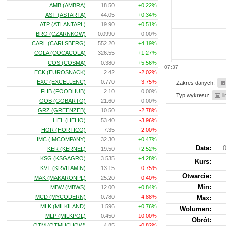
AMB (AMBRA)
18.50
+0.22%
AST (ASTARTA)
44.05
+0.34%
ATP (ATLANTAPL)
19.90
+0.51%
BRO (CZARNKOW)
0.0990
0.00%
CARL (CARLSBERG)
552.20
+4.19%
COLA (COCACOLA)
326.55
+1.27%
COS (COSMA)
0.380
+5.56%
07:37
ECK (EUROSNACK)
2.42
-2.02%
EXC (EXCELLENC)
0.770
-3.75%
Zakres danych:
FHB (FOODHUB)
2.10
0.00%
Typ wykresu:
l
GOB (GOBARTO)
21.60
0.00%
GRZ (GREENZEB)
10.50
-2.78%
HEL (HELIO)
53.40
-3.96%
HOR (HORTICO)
7.35
-2.00%
IMC (IMCOMPANY)
32.30
+0.47%
Data:
0
KER (KERNEL)
19.50
+2.52%
KSG (KSGAGRO)
3.535
+4.28%
Kurs
:
KVT (KRVITAMIN)
13.15
-0.75%
Otwarcie:
MAK (MAKARONPL)
25.20
-0.40%
Min:
MBW (MBWS)
12.00
+0.84%
MCD (MYCODERN)
0.780
-4.88%
Max:
MLK (MILKILAND)
1.596
+0.76%
Wolumen:
MLP (MILKPOL)
0.450
-10.00%
Obrót:
OTM (OTMUCHOW)
4.85
-0.82%