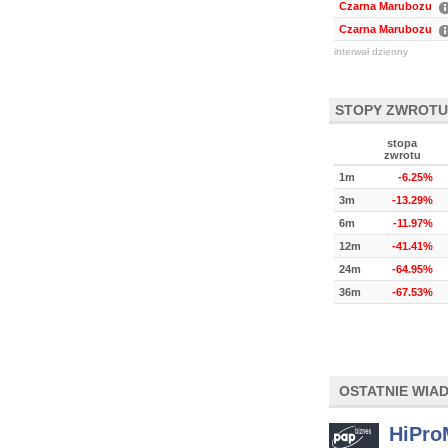
Czarna Marubozu
Czarna Marubozu
interwał dzienny
STOPY ZWROTU
stopa
zwrotu
1m
-6.25%
3m
-13.29%
6m
-11.97%
12m
-41.41%
24m
-64.95%
36m
-67.53%
OSTATNIE WIA
HiPro