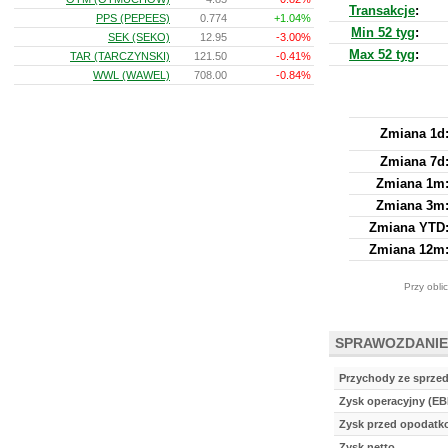
Transakcje
:
PPS (PEPEES)
0.774
+1.04%
Min 52 tyg
:
SEK (SEKO)
12.95
-3.00%
Max 52 tyg
:
TAR (TARCZYNSKI)
121.50
-0.41%
WWL (WAWEL)
708.00
-0.84%
Zmiana 1d
Zmiana 7d
Zmiana 1m
Zmiana 3m
Zmiana YTD
Zmiana 12m
Przy obli
SPRAWOZDANIE
Przychody ze sprze
Zysk operacyjny (EB
Zysk przed opodat
Zysk netto