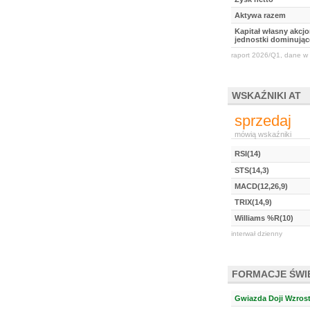
Aktywa razem
Kapitał własny akcj
jednostki dominując
raport 2026/Q1, dane w 
WSKAŹNIKI AT
sprzedaj
mówią wskaźniki
RSI(14)
STS(14,3)
MACD(12,26,9)
TRIX(14,9)
Williams %R(10)
interwał dzienny
FORMACJE ŚW
Gwiazda Doji Wzros