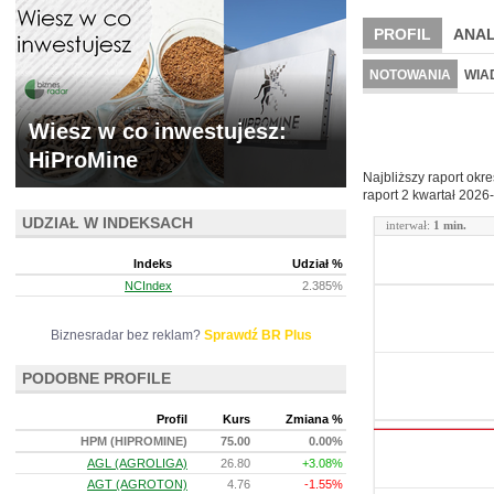
PROFIL
ANAL
NOWE
BR LAB
NOTOWANIA
WIA
ARCHIWUM NOTO
Wiesz w co inwestujesz:
HiProMine
Najbliższy raport okr
raport 2 kwartał
2026-
UDZIAŁ W INDEKSACH
interwał:
1 min.
Indeks
Udział %
NCIndex
2.385%
Biznesradar bez reklam?
Sprawdź BR Plus
PODOBNE PROFILE
Profil
Kurs
Zmiana %
HPM (HIPROMINE)
75.00
0.00%
AGL (AGROLIGA)
26.80
+3.08%
AGT (AGROTON)
4.76
-1.55%