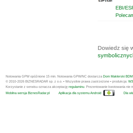
EBI/ES
Poleca
Dowiedz się 
symbolicznyc
Notowania GPW opóźnione 15 min.
Notowania GPW/NC dostarcza
Dom Maklerski BDM 
© 2010-2026 BIZNESRADAR sp. z o.o. • Wszystkie prawa zastrzeżone • produkcja:
W3
Korzystanie z serwisu oznacza akceptację
regulaminu
. Prezentowanie kwotowania nie m
Mobilna wersja BiznesRadar.pl
Aplikacja dla systemu Android
Dla wła