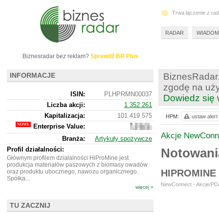
Trwa łączenie z ra
RADAR
WIADOM
Biznesradar bez reklam?
Sprawdź BR Plus
INFORMACJE
BiznesRadar.
zgodę na uży
ISIN:
PLHPRMN00037
Dowiedz się 
Liczba akcji:
1 352 261
Kapitalizacja:
101 419 575
HPM:
ustaw alert
Enterprise Value:
254
436
Akcje NewConn
Branża:
Artykuły spożywcze
575
Profil działalności:
Notowani
Głównym profilem działalności HiProMine jest
produkcja materiałów paszowych z biomasy owadów
HIPROMINE
oraz produktu ubocznego, nawozu organicznego.
Spółka...
NewConnect - Akcje/PDA
więcej »
TU ZACZNIJ