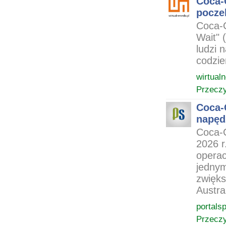
Coca-
pocze
Coca-C
Wait" 
ludzi 
codzie
wirtual
Przeczy
Coca-
napęd
Coca-C
2026 r
operac
jednym
zwięks
Austra
portals
Przeczy