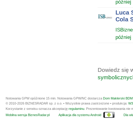
później
Luca 
Cola S
ISBizne
później
Dowiedz się 
symbolicznyc
Notowania GPW opóźnione 15 min.
Notowania GPW/NC dostarcza
Dom Maklerski BDM 
© 2010-2026 BIZNESRADAR sp. z o.o. • Wszystkie prawa zastrzeżone • produkcja:
W3
Korzystanie z serwisu oznacza akceptację
regulaminu
. Prezentowanie kwotowania nie m
Mobilna wersja BiznesRadar.pl
Aplikacja dla systemu Android
Dla wła