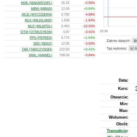
MAK (MAKARONPL)
25.15
-0.59%
MBW (MBWS)
12.00
+0.84%
MCD (MYCODERN)
0.780
-4.88%
MLK (MILKILAND)
1.558
-1.64%
MLP (MILKPOL)
0.450
-10.00%
10:30
OTM (OTMUCHOW)
4.87
-0.41%
PPS (PEPEES)
0.774
+1.04%
Zakres danych:
SEK (SEKO)
12.95
-3.00%
Typ wykresu:
l
TAR (TARCZYNSKI)
122.50
+0.41%
WWL (WAWEL)
708.00
-0.84%
Data:
Kurs
:
Otwarcie:
Min:
Max:
Wolumen:
Obrót:
Transakcje
: