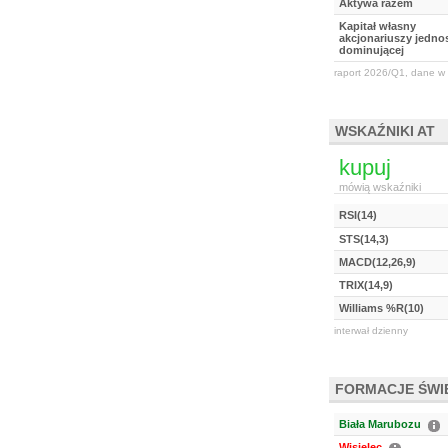
Aktywa razem
Kapitał własny
akcjonariuszy jednos
dominującej
raport 2026/Q1, dane w 
WSKAŹNIKI AT
kupuj
mówią wskaźniki
RSI(14)
STS(14,3)
MACD(12,26,9)
TRIX(14,9)
Williams %R(10)
interwał dzienny
FORMACJE ŚW
Biała Marubozu
Wisielec