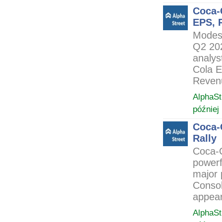
Coca-
EPS, 
Modes
Q2 202
analys
Cola E
Revenu
AlphaSt
później
Coca-
Rally
Coca-C
powerf
major 
Consol
appear
AlphaSt