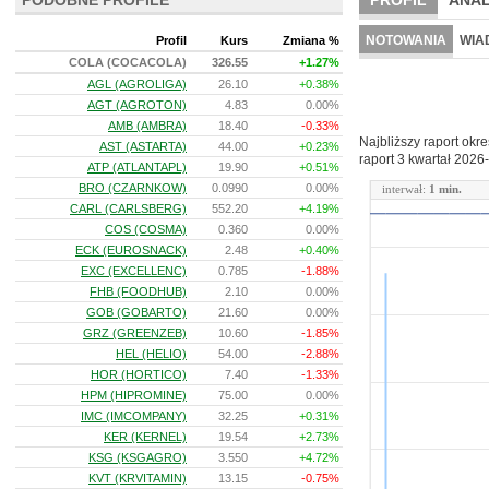
PODOBNE PROFILE
PROFIL
ANAL
NOWE
BR LAB
NOTOWANIA
WIA
Profil
Kurs
Zmiana %
COLA (COCACOLA)
326.55
+1.27%
ARCHIWUM NOTO
AGL (AGROLIGA)
26.10
+0.38%
AGT (AGROTON)
4.83
0.00%
AMB (AMBRA)
18.40
-0.33%
Najbliższy raport okr
AST (ASTARTA)
44.00
+0.23%
raport 3 kwartał
2026-
ATP (ATLANTAPL)
19.90
+0.51%
BRO (CZARNKOW)
0.0990
0.00%
interwał:
1 min.
CARL (CARLSBERG)
552.20
+4.19%
COS (COSMA)
0.360
0.00%
ECK (EUROSNACK)
2.48
+0.40%
EXC (EXCELLENC)
0.785
-1.88%
FHB (FOODHUB)
2.10
0.00%
GOB (GOBARTO)
21.60
0.00%
GRZ (GREENZEB)
10.60
-1.85%
HEL (HELIO)
54.00
-2.88%
HOR (HORTICO)
7.40
-1.33%
HPM (HIPROMINE)
75.00
0.00%
IMC (IMCOMPANY)
32.25
+0.31%
KER (KERNEL)
19.54
+2.73%
KSG (KSGAGRO)
3.550
+4.72%
KVT (KRVITAMIN)
13.15
-0.75%