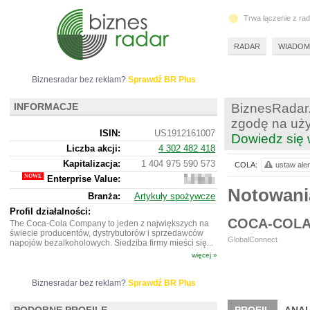
Trwa łączenie z ra
RADAR
WIADOM
Biznesradar bez reklam?
Sprawdź BR Plus
INFORMACJE
BiznesRadar.
zgodę na uży
ISIN:
US1912161007
Dowiedz się 
Liczba akcji:
4 302 482 418
Kapitalizacja:
1 404 975 590 573
COLA:
ustaw aler
Enterprise Value:
1
529
Notowan
Branża:
Artykuły spożywcze
604
083
Profil działalności:
373
COCA-COL
The Coca-Cola Company to jeden z największych na
świecie producentów, dystrybutorów i sprzedawców
GlobalConnect
napojów bezalkoholowych. Siedziba firmy mieści się...
więcej »
Biznesradar bez reklam?
Sprawdź BR Plus