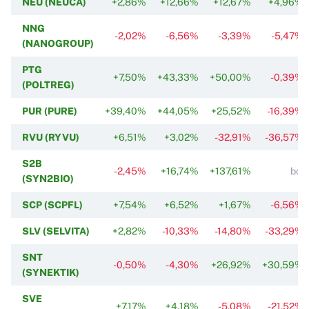
NEU (NEUCA)
+2,86%
+12,66%
+12,67%
+4,96%
NNG
-2,02%
-6,56%
-3,39%
-5,47%
(NANOGROUP)
PTG
+7,50%
+43,33%
+50,00%
-0,39%
(POLTREG)
PUR (PURE)
+39,40%
+44,05%
+25,52%
-16,39%
RVU (RYVU)
+6,51%
+3,02%
-32,91%
-36,57%
S2B
-2,45%
+16,74%
+137,61%
bd.
(SYN2BIO)
SCP (SCPFL)
+7,54%
+6,52%
+1,67%
-6,56%
SLV (SELVITA)
+2,82%
-10,33%
-14,80%
-33,29%
SNT
-0,50%
-4,30%
+26,92%
+30,59%
(SYNEKTIK)
SVE
+7,17%
+4,18%
-5,08%
-21,52%