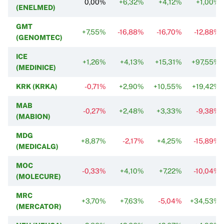
0,00%
+6,32%
+4,12%
+1,00%
(ENELMED)
GMT
+7,55%
-16,88%
-16,70%
-12,88%
(GENOMTEC)
ICE
+1,26%
+4,13%
+15,31%
+97,55%
(MEDINICE)
KRK (KRKA)
-0,71%
+2,90%
+10,55%
+19,42%
MAB
-0,27%
+2,48%
+3,33%
-9,38%
(MABION)
MDG
+8,87%
-2,17%
+4,25%
-15,89%
(MEDICALG)
MOC
-0,33%
+4,10%
+7,22%
-10,04%
(MOLECURE)
MRC
+3,70%
+7,63%
-5,04%
+34,53%
(MERCATOR)