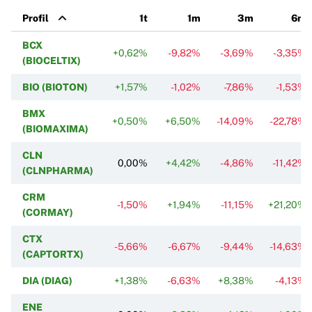
Profil
1t
1m
3m
6m
BCX
+0,62%
-9,82%
-3,69%
-3,35%
(BIOCELTIX)
BIO (BIOTON)
+1,57%
-1,02%
-7,86%
-1,53%
BMX
+0,50%
+6,50%
-14,09%
-22,78%
(BIOMAXIMA)
CLN
0,00%
+4,42%
-4,86%
-11,42%
(CLNPHARMA)
CRM
-1,50%
+1,94%
-11,15%
+21,20%
(CORMAY)
CTX
-5,66%
-6,67%
-9,44%
-14,63%
(CAPTORTX)
DIA (DIAG)
+1,38%
-6,63%
+8,38%
-4,13%
ENE