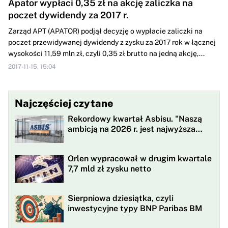
Apator wypłaci 0,35 zł na akcję zaliczka na
poczet dywidendy za 2017 r.
Zarząd APT (APATOR) podjął decyzję o wypłacie zaliczki na
poczet przewidywanej dywidendy z zysku za 2017 rok w łącznej
wysokości 11,59 mln zł, czyli 0,35 zł brutto na jedną akcję,...
2017-11-15, 15:04
Najczęściej czytane
Rekordowy kwartał Asbisu. "Naszą
ambicją na 2026 r. jest najwyższa
rentowności w historii"
Orlen wypracował w drugim kwartale
7,7 mld zł zysku netto
Sierpniowa dziesiątka, czyli
inwestycyjne typy BNP Paribas BM