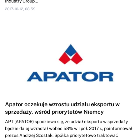
Industry Group...
2017-10-12, 08:59
Apator oczekuje wzrostu udziału eksportu w
sprzedaży, wśród priorytetów Niemcy
APT (APATOR) spodziewa się, że udział eksportu w sprzedaży
będzie dalej wzrastał wobec 58% w I poł. 2017 r., poinformował
prezes Andrzej Szostak. Spółka priorytetowo traktować