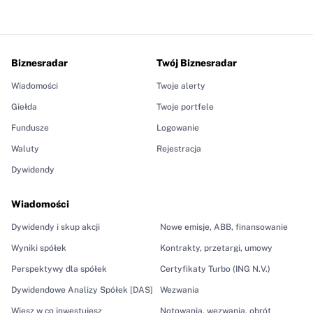
Biznesradar
Twój Biznesradar
Wiadomości
Twoje alerty
Giełda
Twoje portfele
Fundusze
Logowanie
Waluty
Rejestracja
Dywidendy
Wiadomości
Dywidendy i skup akcji
Nowe emisje, ABB, finansowanie
Wyniki spółek
Kontrakty, przetargi, umowy
Perspektywy dla spółek
Certyfikaty Turbo (ING N.V.)
Dywidendowe Analizy Spółek [DAS]
Wezwania
Wiesz w co inwestujesz
Notowania, wezwania, obrót