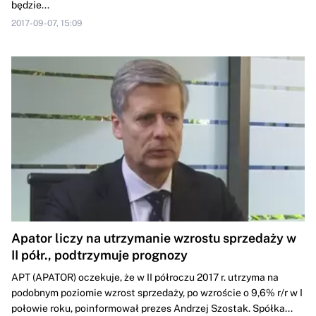
będzie...
2017-09-07, 15:09
Apator liczy na utrzymanie wzrostu sprzedaży w
II półr., podtrzymuje prognozy
APT (APATOR) oczekuje, że w II półroczu 2017 r. utrzyma na
podobnym poziomie wzrost sprzedaży, po wzroście o 9,6% r/r w I
połowie roku, poinformował prezes Andrzej Szostak. Spółka...