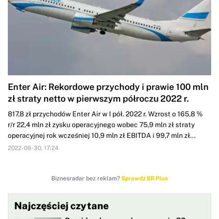
Enter Air: Rekordowe przychody i prawie 100 mln
zł straty netto w pierwszym półroczu 2022 r.
817,8 zł przychodów Enter Air w I pół. 2022 r. Wzrost o 165,8 %
r/r 22,4 mln zł zysku operacyjnego wobec 75,9 mln zł straty
operacyjnej rok wcześniej 10,9 mln zł EBITDA i 99,7 mln zł...
2022-09-30, 17:24
Biznesradar bez reklam?
Sprawdź BR Plus
Najczęściej czytane