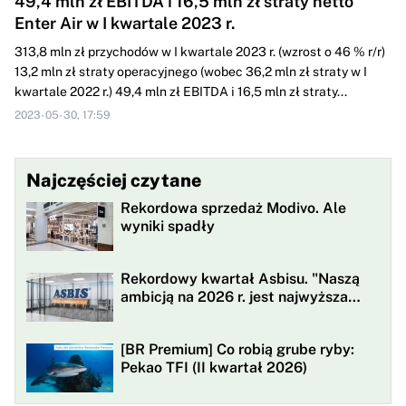
49,4 mln zł EBITDA i 16,5 mln zł straty netto
Enter Air w I kwartale 2023 r.
313,8 mln zł przychodów w I kwartale 2023 r. (wzrost o 46 % r/r)
13,2 mln zł straty operacyjnego (wobec 36,2 mln zł straty w I
kwartale 2022 r.) 49,4 mln zł EBITDA i 16,5 mln zł straty...
2023-05-30, 17:59
Najczęściej czytane
Rekordowa sprzedaż Modivo. Ale
wyniki spadły
Rekordowy kwartał Asbisu. "Naszą
ambicją na 2026 r. jest najwyższa
rentowności w historii"
[BR Premium] Co robią grube ryby:
Pekao TFI (II kwartał 2026)