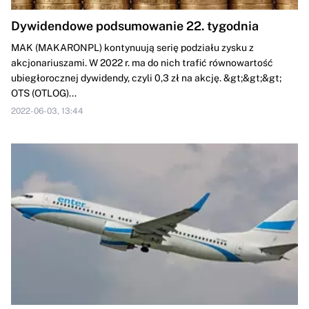
Dywidendowe podsumowanie 22. tygodnia
MAK (MAKARONPL) kontynuują serię podziału zysku z
akcjonariuszami. W 2022 r. ma do nich trafić równowartość
ubiegłorocznej dywidendy, czyli 0,3 zł na akcję. &gt;&gt;&gt;
OTS (OTLOG)...
2022-06-03, 13:44