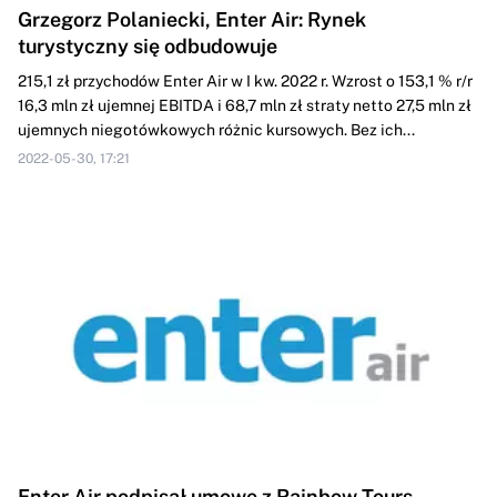
Grzegorz Polaniecki, Enter Air: Rynek
turystyczny się odbudowuje
215,1 zł przychodów Enter Air w I kw. 2022 r. Wzrost o 153,1 % r/r
16,3 mln zł ujemnej EBITDA i 68,7 mln zł straty netto 27,5 mln zł
ujemnych niegotówkowych różnic kursowych. Bez ich...
2022-05-30, 17:21
Enter Air podpisał umowę z Rainbow Tours