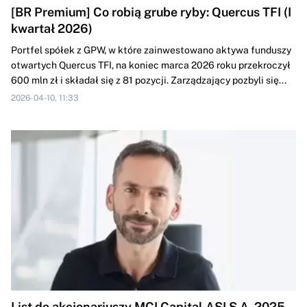
[BR Premium] Co robią grube ryby: Quercus TFI (I
kwartał 2026)
Portfel spółek z GPW, w które zainwestowano aktywa funduszy
otwartych Quercus TFI, na koniec marca 2026 roku przekroczył
600 mln zł i składał się z 81 pozycji. Zarządzający pozbyli się...
2026-04-10, 11:33
List do akcjonariuszy MCI Capital ASI S.A. 2025