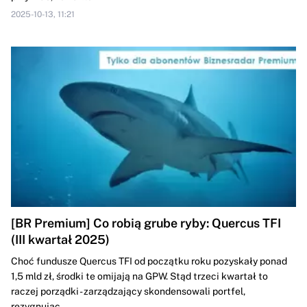
2025-10-13, 11:21
[BR Premium] Co robią grube ryby: Quercus TFI
(III kwartał 2025)
Choć fundusze Quercus TFI od początku roku pozyskały ponad
1,5 mld zł, środki te omijają na GPW. Stąd trzeci kwartał to
raczej porządki - zarządzający skondensowali portfel,
rezygnując...