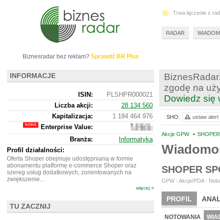
Trwa łączenie z ra
RADAR
WIADOM
Biznesradar bez reklam?
Sprawdź BR Plus
INFORMACJE
BiznesRadar.
zgodę na uży
ISIN:
PLSHPR000021
Dowiedz się 
Liczba akcji:
28 134 560
Kapitalizacja:
1 184 464 976
SHO:
ustaw alert
Enterprise Value:
1
190
Akcje GPW
•
SHOPER 
Branża:
Informatyka
884
Wiadomo
976
Profil działalności:
Oferta Shoper obejmuje udostępnianą w formie
abonamentu platformę e-commerce Shoper oraz
SHOPER SP
szereg usług dodatkowych, zorientowanych na
zwiększenie...
GPW - Akcje/PDA - Noto
więcej »
PROFIL
ANAL
TU ZACZNIJ
WYCENA
BR 
NOTOWANIA
WIA