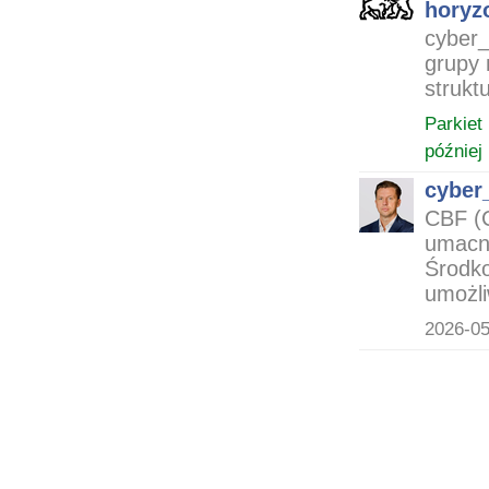
horyz
cyber_
grupy 
strukt
Parkiet
później
cyber_
CBF (
umacni
Środko
umożli
2026-05