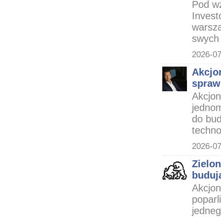
Pod wz
Invest
warsza
swych 
2026-07
Akcjo
spraw
Akcjo
jednom
do bu
techno
2026-07
Zielon
buduj
Akcjon
poparl
jedneg