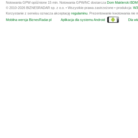
Notowania GPW opóźnione 15 min.
Notowania GPW/NC dostarcza
Dom Maklerski BDM 
© 2010-2026 BIZNESRADAR sp. z o.o. • Wszystkie prawa zastrzeżone • produkcja:
W3
Korzystanie z serwisu oznacza akceptację
regulaminu
. Prezentowanie kwotowania nie m
Mobilna wersja BiznesRadar.pl
Aplikacja dla systemu Android
Dla wła