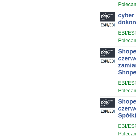
Poleca
cyber
dokon
EBI/ES
Poleca
Shoper
czerw
zamia
Shope
EBI/ES
Poleca
Shoper
czerw
Spółk
EBI/ES
Poleca