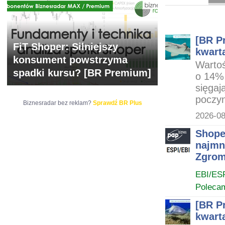
ARCHIWUM NOTO
[BR Pr
FiT Shoper: Silniejszy
kwarta
konsument powstrzyma
Wartoś
spadki kursu? [BR Premium]
o 14% 
sięgaj
poczyn
Biznesradar bez reklam?
Sprawdź BR Plus
2026-08
Shope
najmn
Zgrom
EBI/ES
Poleca
[BR Pr
kwarta