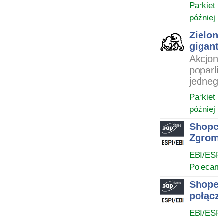
Parkiet
później
Zielon
gigan
Akcjon
poparl
jedneg
Parkiet
później
Shope
Zgrom
EBI/ES
Poleca
Shope
połąc
EBI/ES