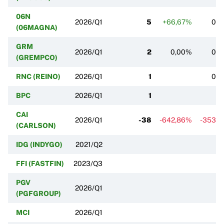
06N
2026/Q1
5
+66,67%
0,
(06MAGNA)
GRM
2026/Q1
2
0,00%
0,
(GREMPCO)
RNC (REINO)
2026/Q1
1
0,
BPC
2026/Q1
1
CAI
2026/Q1
-38
-642,86%
-353,
(CARLSON)
IDG (INDYGO)
2021/Q2
FFI (FASTFIN)
2023/Q3
PGV
2026/Q1
(PGFGROUP)
MCI
2026/Q1