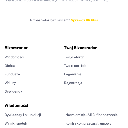
finansowych lub ich emitentów (Dz. U. z 2005 r. Nr 206, poz. 1715).
Biznesradar bez reklam?
Sprawdź BR Plus
Biznesradar
Twój Biznesradar
Wiadomości
Twoje alerty
Giełda
Twoje portfele
Fundusze
Logowanie
Waluty
Rejestracja
Dywidendy
Wiadomości
Dywidendy i skup akcji
Nowe emisje, ABB, finansowanie
Wyniki spółek
Kontrakty, przetargi, umowy