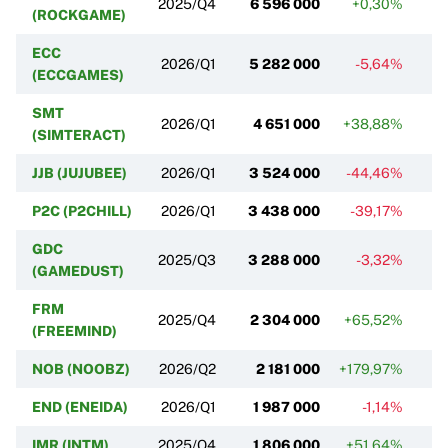
2025/Q4
6 596 000
+0,30%
(ROCKGAME)
ECC
2026/Q1
5 282 000
-5,64%
(ECCGAMES)
SMT
2026/Q1
4 651 000
+38,88%
+
(SIMTERACT)
JJB (JUJUBEE)
2026/Q1
3 524 000
-44,46%
P2C (P2CHILL)
2026/Q1
3 438 000
-39,17%
GDC
2025/Q3
3 288 000
-3,32%
(GAMEDUST)
FRM
2025/Q4
2 304 000
+65,52%
(FREEMIND)
NOB (NOOBZ)
2026/Q2
2 181 000
+179,97%
END (ENEIDA)
2026/Q1
1 987 000
-1,14%
IMR (INTM)
2025/Q4
1 806 000
+51,64%