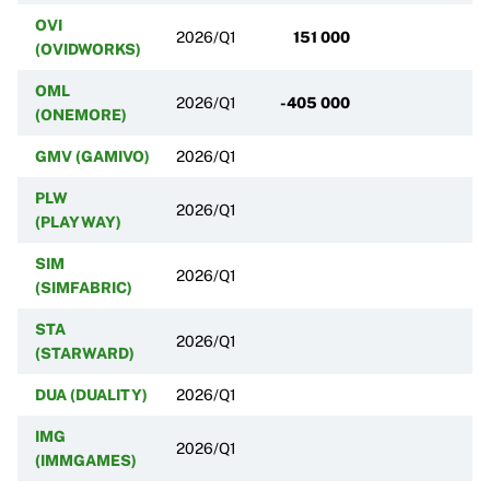
OVI
2026/Q1
151 000
-
(OVIDWORKS)
OML
2026/Q1
-405 000
(ONEMORE)
GMV (GAMIVO)
2026/Q1
PLW
2026/Q1
(PLAYWAY)
SIM
2026/Q1
(SIMFABRIC)
STA
2026/Q1
(STARWARD)
DUA (DUALITY)
2026/Q1
IMG
2026/Q1
(IMMGAMES)