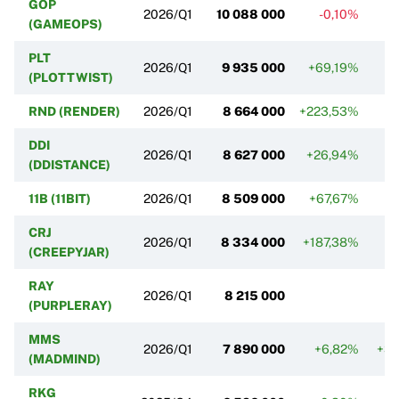
GOP
2026/Q1
10 088 000
-0,10%
(GAMEOPS)
PLT
2026/Q1
9 935 000
+69,19%
+
(PLOTTWIST)
RND (RENDER)
2026/Q1
8 664 000
+223,53%
+
DDI
2026/Q1
8 627 000
+26,94%
(DDISTANCE)
11B (11BIT)
2026/Q1
8 509 000
+67,67%
-
CRJ
2026/Q1
8 334 000
+187,38%
+
(CREEPYJAR)
RAY
2026/Q1
8 215 000
(PURPLERAY)
MMS
2026/Q1
7 890 000
+6,82%
+3
(MADMIND)
RKG