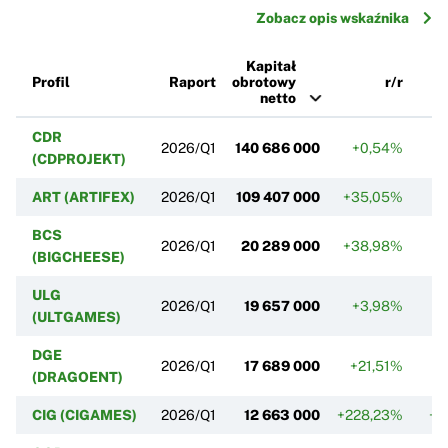
Zobacz opis wskaźnika
Kapitał
Profil
Raport
obrotowy
r/r
netto
CDR
2026/Q1
140 686 000
+0,54%
-
(CDPROJEKT)
ART (ARTIFEX)
2026/Q1
109 407 000
+35,05%
BCS
2026/Q1
20 289 000
+38,98%
(BIGCHEESE)
ULG
2026/Q1
19 657 000
+3,98%
(ULTGAMES)
DGE
2026/Q1
17 689 000
+21,51%
+
(DRAGOENT)
CIG (CIGAMES)
2026/Q1
12 663 000
+228,23%
+1