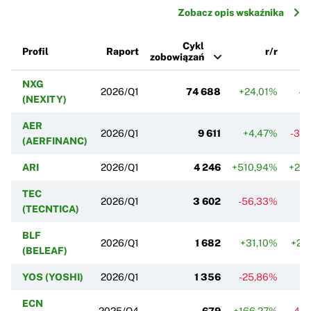
Zobacz opis wskaźnika
Cykl
Profil
Raport
r/r
zobowiązań
NXG
2026/Q1
74 688
+24,01%
-2
(NEXITY)
AER
2026/Q1
9 611
+4,47%
-34
(AERFINANC)
ARI
2026/Q1
4 246
+510,94%
+23
TEC
2026/Q1
3 602
-56,33%
(TECNTICA)
BLF
2026/Q1
1 682
+31,10%
+23
(BELEAF)
YOS (YOSHI)
2026/Q1
1 356
-25,86%
-7
ECN
2025/Q4
679
+166,27%
-46