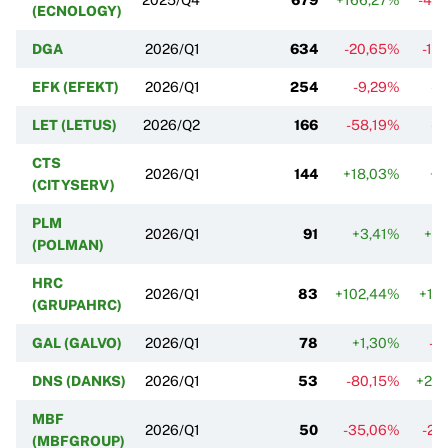
(ECNOLOGY)
DGA
2026/Q1
634
-20,65%
-16
EFK (EFEKT)
2026/Q1
254
-9,29%
-1
LET (LETUS)
2026/Q2
166
-58,19%
-6
CTS
2026/Q1
144
+18,03%
+1
(CITYSERV)
PLM
2026/Q1
91
+3,41%
+8
(POLMAN)
HRC
2026/Q1
83
+102,44%
+10
(GRUPAHRC)
GAL (GALVO)
2026/Q1
78
+1,30%
-3
DNS (DANKS)
2026/Q1
53
-80,15%
+20
MBF
2026/Q1
50
-35,06%
-27
(MBFGROUP)