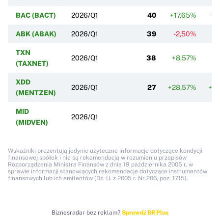
BAC (BACT)
2026/Q1
40
+17,65%
+8
ABK (ABAK)
2026/Q1
39
-2,50%
0
TXN
2026/Q1
38
+8,57%
0
(TAXNET)
XDD
2026/Q1
27
+28,57%
+3
(MENTZEN)
MID
2026/Q1
(MIDVEN)
Wskaźniki prezentują jedynie użyteczne informacje dotyczące kondycji
finansowej spółek i nie są rekomendacją w rozumieniu przepisów
Rozporządzenia Ministra Finansów z dnia 19 października 2005 r. w
sprawie informacji stanowiących rekomendacje dotyczące instrumentów
finansowych lub ich emitentów (Dz. U. z 2005 r. Nr 206, poz. 1715).
Biznesradar bez reklam?
Sprawdź BR Plus