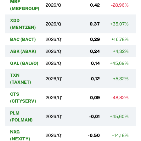
MBF
2026/Q1
0,42
-28,96%
(MBFGROUP)
XDD
2026/Q1
0,37
+35,07%
(MENTZEN)
BAC (BACT)
2026/Q1
0,29
+16,78%
ABK (ABAK)
2026/Q1
0,24
+4,32%
GAL (GALVO)
2026/Q1
0,14
+45,69%
+
TXN
2026/Q1
0,12
+5,32%
(TAXNET)
CTS
2026/Q1
0,09
-48,82%
+
(CITYSERV)
PLM
2026/Q1
-0,01
+45,60%
-
(POLMAN)
NXG
2026/Q1
-0,50
+14,18%
(NEXITY)