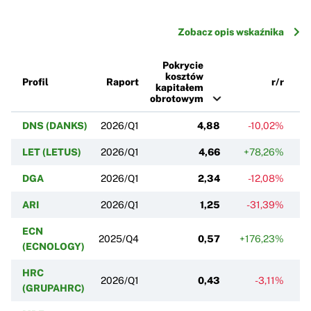
Zobacz opis wskaźnika
Pokrycie
kosztów
Profil
Raport
r/r
kapitałem
obrotowym
DNS (DANKS)
2026/Q1
4,88
-10,02%
LET (LETUS)
2026/Q1
4,66
+78,26%
DGA
2026/Q1
2,34
-12,08%
ARI
2026/Q1
1,25
-31,39%
ECN
2025/Q4
0,57
+176,23%
(ECNOLOGY)
HRC
2026/Q1
0,43
-3,11%
(GRUPAHRC)