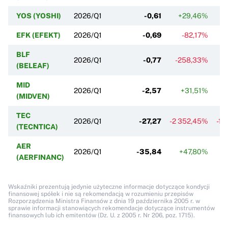
YOS (YOSHI)
2026/Q1
-0,61
+29,46%
EFK (EFEKT)
2026/Q1
-0,69
-82,17%
BLF
2026/Q1
-0,77
-258,33%
(BELEAF)
MID
2026/Q1
-2,57
+31,51%
(MIDVEN)
TEC
2026/Q1
-27,27
-2 352,45%
-1 
(TECNTICA)
AER
2026/Q1
-35,84
+47,80%
(AERFINANC)
Wskaźniki prezentują jedynie użyteczne informacje dotyczące kondycji
finansowej spółek i nie są rekomendacją w rozumieniu przepisów
Rozporządzenia Ministra Finansów z dnia 19 października 2005 r. w
sprawie informacji stanowiących rekomendacje dotyczące instrumentów
finansowych lub ich emitentów (Dz. U. z 2005 r. Nr 206, poz. 1715).