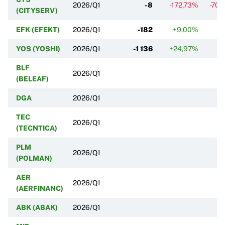
2026/Q1
-8
-172,73%
-70
(CITYSERV)
EFK (EFEKT)
2026/Q1
-182
+9,00%
-
YOS (YOSHI)
2026/Q1
-1 136
+24,97%
+5
BLF
2026/Q1
(BELEAF)
DGA
2026/Q1
TEC
2026/Q1
(TECNTICA)
PLM
2026/Q1
(POLMAN)
AER
2026/Q1
(AERFINANC)
ABK (ABAK)
2026/Q1