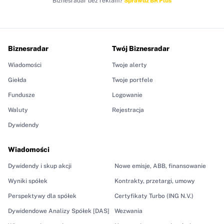
Biznesradar bez reklam?
Sprawdź BR Plus
Biznesradar
Twój Biznesradar
Wiadomości
Twoje alerty
Giełda
Twoje portfele
Fundusze
Logowanie
Waluty
Rejestracja
Dywidendy
Wiadomości
Dywidendy i skup akcji
Nowe emisje, ABB, finansowanie
Wyniki spółek
Kontrakty, przetargi, umowy
Perspektywy dla spółek
Certyfikaty Turbo (ING N.V.)
Dywidendowe Analizy Spółek [DAS]
Wezwania