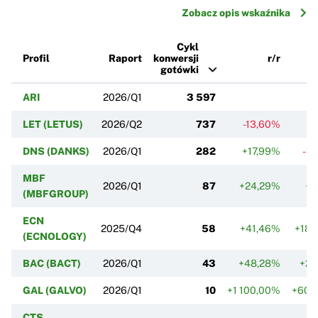
Zobacz opis wskaźnika
Cykl
Profil
Raport
konwersji
r/r
gotówki
ARI
2026/Q1
3 597
LET (LETUS)
2026/Q2
737
-13,60%
+
DNS (DANKS)
2026/Q1
282
+17,99%
-2
MBF
2026/Q1
87
+24,29%
+3
(MBFGROUP)
ECN
2025/Q4
58
+41,46%
+185
(ECNOLOGY)
BAC (BACT)
2026/Q1
43
+48,28%
+22
GAL (GALVO)
2026/Q1
10
+1 100,00%
+600
CTS