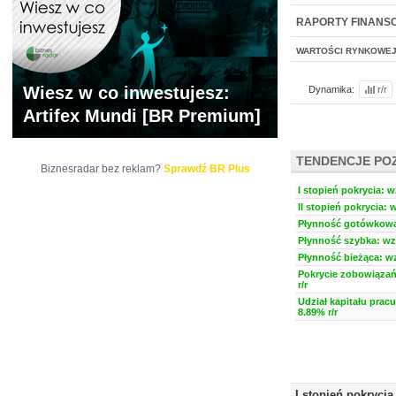
WYCENA
BR 
RAPORTY FINANS
WARTOŚCI RYNKOWE
Wiesz w co inwestujesz:
Dynamika:
r/r
Artifex Mundi [BR Premium]
TENDENCJE PO
Biznesradar bez reklam?
Sprawdź BR Plus
I stopień pokrycia: w
II stopień pokrycia: 
Płynność gotówkowa:
Płynność szybka: wzr
Płynność bieżąca: wz
Pokrycie zobowiązań
r/r
Udział kapitału prac
8.89% r/r
I stopień pokrycia