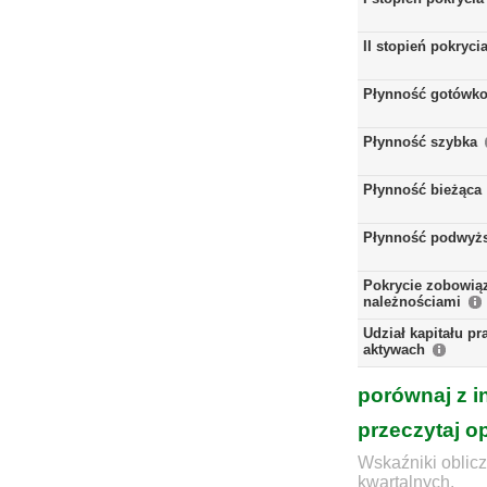
II stopień pokryci
Płynność gotówk
Płynność szybka
Płynność bieżąca
Płynność podwyż
Pokrycie zobowią
należnościami
Udział kapitału p
aktywach
porównaj z i
przeczytaj o
Wskaźniki oblicz
kwartalnych.