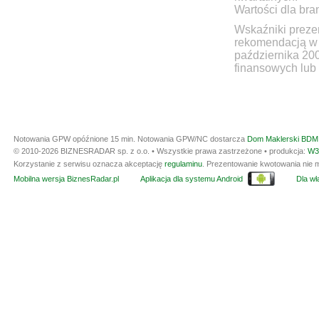
Wartości dla bra
Wskaźniki prezen
rekomendacją w 
października 20
finansowych lub 
Notowania GPW opóźnione 15 min.
Notowania GPW/NC dostarcza
Dom Maklerski BDM 
© 2010-2026 BIZNESRADAR sp. z o.o. • Wszystkie prawa zastrzeżone • produkcja:
W3
Korzystanie z serwisu oznacza akceptację
regulaminu
. Prezentowanie kwotowania nie m
Mobilna wersja BiznesRadar.pl
Aplikacja dla systemu Android
Dla wła