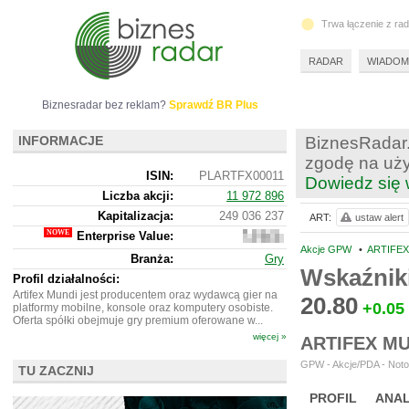
Trwa łączenie z ra
RADAR
WIADOM
Biznesradar bez reklam?
Sprawdź BR Plus
INFORMACJE
BiznesRadar.
zgodę na uży
ISIN:
PLARTFX00011
Dowiedz się 
Liczba akcji:
11 972 896
Kapitalizacja:
249 036 237
ART:
ustaw alert
Enterprise Value:
242
777
Akcje GPW
•
ARTIFEX
Branża:
Gry
237
Wskaźnik
Profil działalności:
Artifex Mundi jest producentem oraz wydawcą gier na
20.80
+0.05
platformy mobilne, konsole oraz komputery osobiste.
Oferta spółki obejmuje gry premium oferowane w...
więcej »
ARTIFEX M
GPW - Akcje/PDA - Noto
TU ZACZNIJ
PROFIL
ANAL