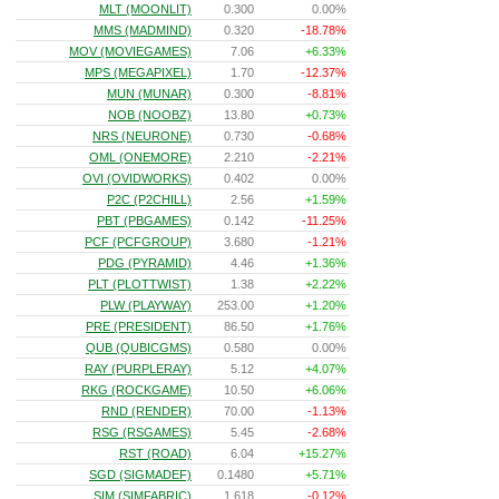
MLT (MOONLIT)
0.300
0.00%
MMS (MADMIND)
0.320
-18.78%
MOV (MOVIEGAMES)
7.06
+6.33%
MPS (MEGAPIXEL)
1.70
-12.37%
MUN (MUNAR)
0.300
-8.81%
NOB (NOOBZ)
13.80
+0.73%
NRS (NEURONE)
0.730
-0.68%
OML (ONEMORE)
2.210
-2.21%
OVI (OVIDWORKS)
0.402
0.00%
P2C (P2CHILL)
2.56
+1.59%
PBT (PBGAMES)
0.142
-11.25%
PCF (PCFGROUP)
3.680
-1.21%
PDG (PYRAMID)
4.46
+1.36%
PLT (PLOTTWIST)
1.38
+2.22%
PLW (PLAYWAY)
253.00
+1.20%
PRE (PRESIDENT)
86.50
+1.76%
QUB (QUBICGMS)
0.580
0.00%
RAY (PURPLERAY)
5.12
+4.07%
RKG (ROCKGAME)
10.50
+6.06%
RND (RENDER)
70.00
-1.13%
RSG (RSGAMES)
5.45
-2.68%
RST (ROAD)
6.04
+15.27%
SGD (SIGMADEF)
0.1480
+5.71%
SIM (SIMFABRIC)
1.618
-0.12%