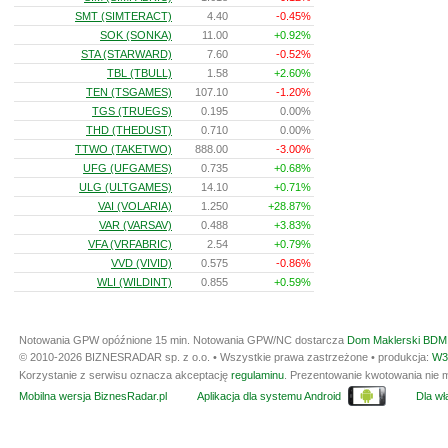
SMT (SIMTERACT)
4.40
-0.45%
SOK (SONKA)
11.00
+0.92%
STA (STARWARD)
7.60
-0.52%
TBL (TBULL)
1.58
+2.60%
TEN (TSGAMES)
107.10
-1.20%
TGS (TRUEGS)
0.195
0.00%
THD (THEDUST)
0.710
0.00%
TTWO (TAKETWO)
888.00
-3.00%
UFG (UFGAMES)
0.735
+0.68%
ULG (ULTGAMES)
14.10
+0.71%
VAI (VOLARIA)
1.250
+28.87%
VAR (VARSAV)
0.488
+3.83%
VFA (VRFABRIC)
2.54
+0.79%
VVD (VIVID)
0.575
-0.86%
WLI (WILDINT)
0.855
+0.59%
Notowania GPW opóźnione 15 min.
Notowania GPW/NC dostarcza
Dom Maklerski BDM 
© 2010-2026 BIZNESRADAR sp. z o.o. • Wszystkie prawa zastrzeżone • produkcja:
W3
Korzystanie z serwisu oznacza akceptację
regulaminu
. Prezentowanie kwotowania nie m
Mobilna wersja BiznesRadar.pl
Aplikacja dla systemu Android
Dla wła