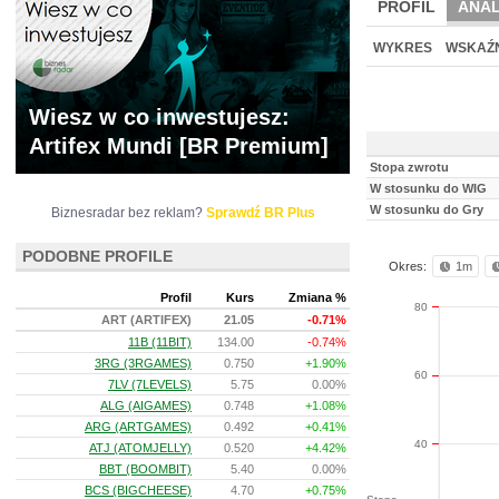
PROFIL
ANAL
WYCENA
BR 
WYKRES
WSKAŹN
Wiesz w co inwestujesz:
Artifex Mundi [BR Premium]
Stopa zwrotu
W stosunku do WIG
W stosunku do Gry
Biznesradar bez reklam?
Sprawdź BR Plus
PODOBNE PROFILE
Okres:
1m
Profil
Kurs
Zmiana %
80
ART (ARTIFEX)
21.05
-0.71%
11B (11BIT)
134.00
-0.74%
3RG (3RGAMES)
0.750
+1.90%
60
7LV (7LEVELS)
5.75
0.00%
ALG (AIGAMES)
0.748
+1.08%
ARG (ARTGAMES)
0.492
+0.41%
40
ATJ (ATOMJELLY)
0.520
+4.42%
BBT (BOOMBIT)
5.40
0.00%
BCS (BIGCHEESE)
4.70
+0.75%