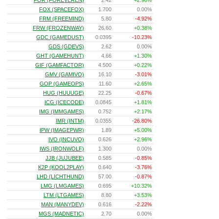
FOR (FOREVEREN)
2.42
+2.98%
FOX (SPACEFOX)
1.700
0.00%
FRM (FREEMIND)
5.80
-4.92%
FRW (FROZENWAY)
26.60
+0.38%
GDC (GAMEDUST)
0.0395
-10.23%
GDS (GDEVS)
2.62
0.00%
GHT (GAMEHUNT)
4.66
+1.30%
GIF (GAMFACTOR)
4.500
+0.22%
GMV (GAMIVO)
16.10
-3.01%
GOP (GAMEOPS)
11.60
+2.65%
HUG (HUUUGE)
22.25
-0.67%
ICG (ICECODE)
0.0845
+1.81%
IMG (IMMGAMES)
0.752
+2.17%
IMR (INTM)
0.0355
-26.80%
IPW (IMAGEPWR)
1.89
+5.00%
IVO (INCUVO)
0.626
+2.96%
IWS (IRONWOLF)
1.300
0.00%
JJB (JUJUBEE)
0.585
-0.85%
K2P (KOOL2PLAY)
0.640
-3.76%
LHD (LICHTHUND)
57.00
-0.87%
LMG (LMGAMES)
0.695
+10.32%
LTM (LTGAMES)
8.80
+3.53%
MAN (MANYDEV)
0.616
-2.22%
MGS (MADNETIC)
2.70
0.00%