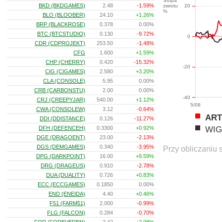
Stopa
BKD (BKDGAMES)
2.48
-1.59%
zwrotu
20
%
BLO (BLOOBER)
24.10
+1.26%
BRP (BLACKROSE)
0.378
0.00%
BTC (BTCSTUDIO)
0.130
-9.72%
0
CDR (CDPROJEKT)
253.50
-1.48%
CFG
1.600
+1.59%
CHP (CHERRY)
0.420
-15.32%
-20
CIG (CIGAMES)
2.580
+3.20%
CLA (CONSOLE)
5.95
0.00%
CRB (CARBONSTU)
2.00
0.00%
-40
CRJ (CREEPYJAR)
540.00
+1.12%
5/08
CWA (CONSOLEW)
3.12
-0.64%
ART
DDI (DDISTANCE)
0.126
-11.27%
WIG
DFH (DEFENCEH)
0.3300
+0.92%
DGE (DRAGOENT)
23.00
-2.13%
DGS (DEMGAMES)
0.340
-3.95%
Przy obliczaniu 
DPG (DARKPOINT)
16.00
+9.59%
DRG (DRAGEUS)
0.910
-2.78%
DUA (DUALITY)
0.726
+0.83%
ECC (ECCGAMES)
0.1850
0.00%
END (ENEIDA)
4.40
+0.46%
F51 (FARM51)
2.000
-0.99%
FLG (FALCON)
0.284
-0.70%