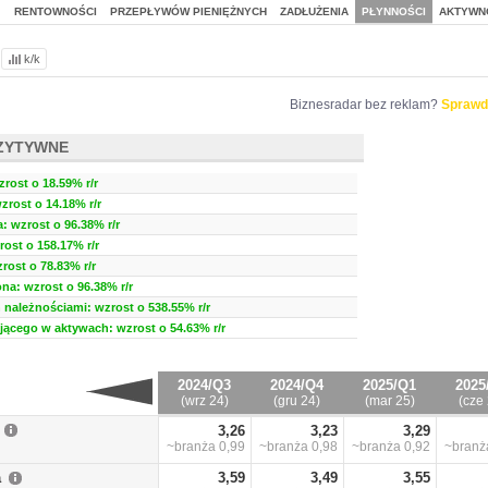
J
RENTOWNOŚCI
PRZEPŁYWÓW PIENIĘŻNYCH
ZADŁUŻENIA
PŁYNNOŚCI
AKTYWN
k/k
Biznesradar bez reklam?
Sprawd
ZYTYWNE
zrost o 18.59% r/r
wzrost o 14.18% r/r
 wzrost o 96.38% r/r
ost o 158.17% r/r
rost o 78.83% r/r
a: wzrost o 96.38% r/r
należnościami: wzrost o 538.55% r/r
ującego w aktywach: wzrost o 54.63% r/r
2024/Q3
2024/Q4
2025/Q1
2025
(wrz 24)
(gru 24)
(mar 25)
(cze 
3,26
3,23
3,29
~branża
0,99
~branża
0,98
~branża
0,92
~bran
a
3,59
3,49
3,55