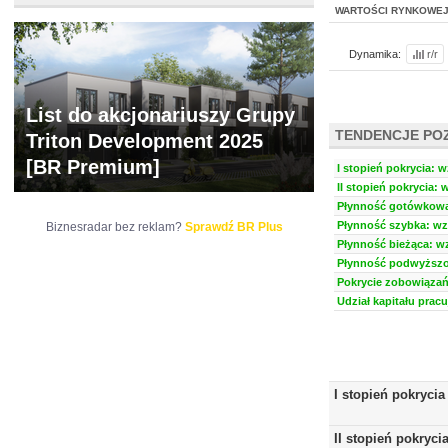
WARTOŚCI RYNKOWE
Dynamika:
r/r
List do akcjonariuszy Grupy
TENDENCJE PO
Triton Development 2025
[BR Premium]
I stopień pokrycia: w
II stopień pokrycia: 
Płynność gotówkowa:
Płynność szybka: wzr
Biznesradar bez reklam?
Sprawdź BR Plus
Płynność bieżąca: wz
Płynność podwyższon
Pokrycie zobowiązań 
Udział kapitału prac
I stopień pokrycia
II stopień pokryci