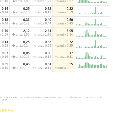
ża
1,18
~branża
1,08
~branża
1,21
~branża
1,27
0,14
0,25
0,33
0,32
ża
0,14
~branża
0,15
~branża
0,12
~branża
0,13
0,18
0,31
0,40
0,50
ża
0,48
~branża
0,42
~branża
0,44
~branża
0,43
1,70
2,12
2,61
3,05
ża
1,69
~branża
1,56
~branża
1,76
~branża
1,84
0,14
0,25
0,33
0,32
ża
0,28
~branża
0,24
~branża
0,25
~branża
0,25
0,03
0,05
0,06
0,17
ża
0,16
~branża
0,15
~branża
0,13
~branża
0,11
0,35
0,45
0,51
0,55
ża
0,19
~branża
0,13
~branża
0,14
~branża
0,17
niu przepisów Rozporządzenia Ministra Finansów z dnia 19 października 2005 r. w sprawie
. 1715).
ź BR Plus