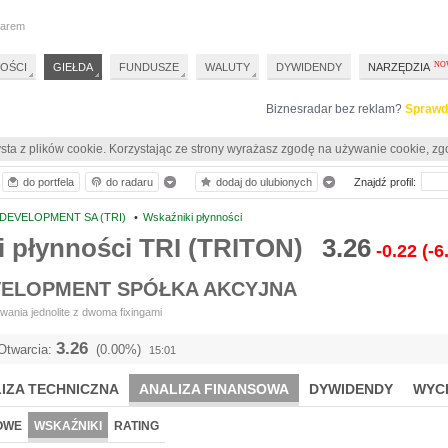
darem
OŚCI
GIEŁDA
FUNDUSZE
WALUTY
DYWIDENDY
NARZĘDZIA
Biznesradar bez reklam?
Sprawd
sta z plików cookie. Korzystając ze strony wyrażasz zgodę na używanie cookie, zg
do portfela
do radaru
dodaj do ulubionych
Znajdź profil:
DEVELOPMENT SA (TRI)
•
Wskaźniki płynności
 płynności TRI (TRITON)
3.26
-0.22
(-6
VELOPMENT SPÓŁKA AKCYJNA
ania jednolite z dwoma fixingami
3.26
Otwarcia:
(0.00%)
15:01
IZA TECHNICZNA
ANALIZA FINANSOWA
DYWIDENDY
WYC
OWE
WSKAŹNIKI
RATING