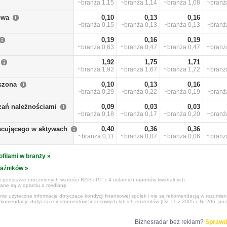
~branża
1,15
~branża
1,14
~branża
1,08
~bran
owa
0,10
0,13
0,16
~branża
0,15
~branża
0,13
~branża
0,13
~bran
0,19
0,16
0,19
~branża
0,63
~branża
0,47
~branża
0,47
~bran
1,92
1,75
1,71
~branża
1,92
~branża
1,67
~branża
1,72
~bran
szona
0,10
0,13
0,16
~branża
0,29
~branża
0,22
~branża
0,19
~bran
zań należnościami
0,09
0,03
0,03
~branża
0,18
~branża
0,17
~branża
0,20
~bran
racującego w aktywach
0,40
0,36
0,36
~branża
0,11
~branża
0,07
~branża
0,06
~bran
ofilami w branży »
kaźników »
 podstawie urocznionych wartości RZiS i PP z 4 ostatnich raportów kwartalnych.
czane są w oparciu o medianę.
ynie użyteczne informacje dotyczące kondycji finansowej spółek i nie są rekomendacją w rozumie
ekomendacje dotyczące instrumentów finansowych lub ich emitentów (Dz. U. z 2005 r. Nr 206, poz
Biznesradar bez reklam?
Sprawd