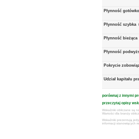
Płynność gotówk
Płynność szybka
Płynność bieżąca
Płynność podwyż
Pokrycie zobowią
Udział kapitału p
porównaj z innymi pr
przeczytaj opisy ws
Wskaźniki obliczane są na
Wartości dla branży obli
Wskaźniki prezentują jed
informacji stanowiących r