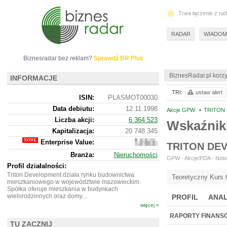
Trwa łączenie z ra
RADAR
WIADOM
Biznesradar bez reklam?
Sprawdź BR Plus
BiznesRadar.pl korzy
INFORMACJE
TRI:
ustaw alert
ISIN:
PLASMOT00030
Data debiutu:
12.11.1998
Akcje GPW
•
TRITON 
Liczba akcji:
6 364 523
Wskaźniki
Kapitalizacja:
20 748 345
Enterprise Value:
15
TRITON DE
108
Branża:
Nieruchomości
345
GPW - Akcje/PDA - Notow
Profil działalności:
Triton Development działa rynku budownictwa
Teoretyczny Kurs 
mieszkaniowego w województwie mazowieckim.
Spółka oferuje mieszkania w budynkach
wielorodzinnych oraz domy...
PROFIL
ANAL
więcej »
RAPORTY FINANS
TU ZACZNIJ