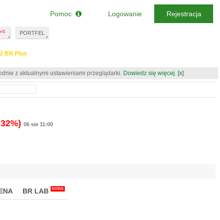
Pomoc
Logowanie
Rejestracja
PORTFEL
ź BR Plus
odnie z aktualnymi ustawieniami przeglądarki.
Dowiedz się więcej.
[x]
.32%)
06 sie 11:00
NOWE
ENA
BR LAB