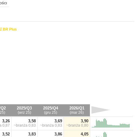
OŚCI
ź BR Plus
/Q2
2025/Q3
2025/Q4
2026/Q1
25)
(wrz 25)
(gru 25)
(mar 26)
3,26
3,58
3,69
3,90
ża
0,87
~branża
0,83
~branża
0,83
~branża
0,80
3,52
3,83
3,86
4,05