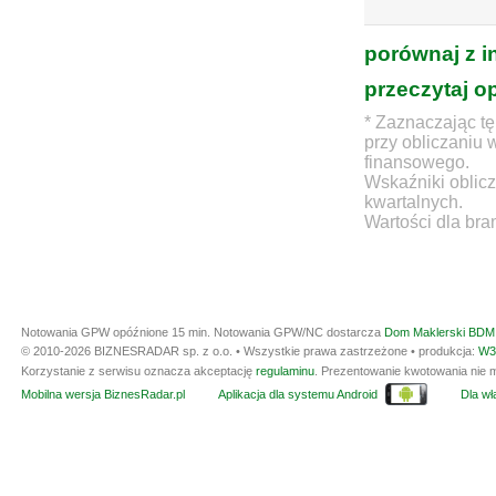
porównaj z i
przeczytaj o
* Zaznaczając tę
przy obliczaniu 
finansowego.
Wskaźniki oblicz
kwartalnych.
Wartości dla bra
Notowania GPW opóźnione 15 min.
Notowania GPW/NC dostarcza
Dom Maklerski BDM 
© 2010-2026 BIZNESRADAR sp. z o.o. • Wszystkie prawa zastrzeżone • produkcja:
W3
Korzystanie z serwisu oznacza akceptację
regulaminu
. Prezentowanie kwotowania nie m
Mobilna wersja BiznesRadar.pl
Aplikacja dla systemu Android
Dla wła