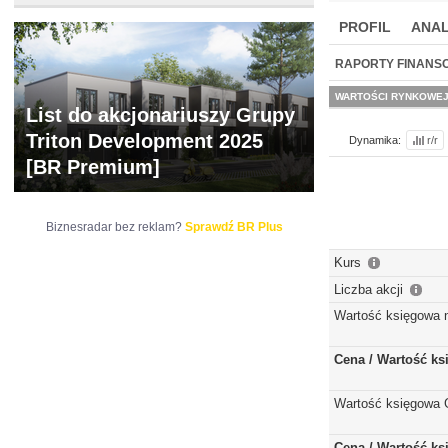
PROFIL
ANAL
NOWE
BR LAB
RAPORTY FINANS
WARTOŚCI RYNKOWE
List do akcjonariuszy Grupy
Triton Development 2025
Dynamika:
r/r
[BR Premium]
Biznesradar bez reklam?
Sprawdź BR Plus
Kurs
Liczba akcji
Wartość księgowa 
Cena / Wartość k
Wartość księgowa 
Cena / Wartość k