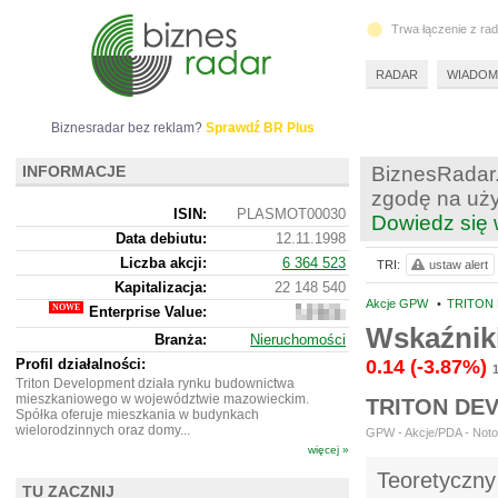
Trwa łączenie z ra
RADAR
WIADOM
Biznesradar bez reklam?
Sprawdź BR Plus
INFORMACJE
BiznesRadar.
zgodę na uży
ISIN:
PLASMOT00030
Dowiedz się 
Data debiutu:
12.11.1998
Liczba akcji:
6 364 523
TRI:
ustaw alert
Kapitalizacja:
22 148 540
Akcje GPW
•
TRITON 
Enterprise Value:
16
508
Wskaźniki
Branża:
Nieruchomości
540
Profil działalności:
0.14
(-3.87%)
1
Triton Development działa rynku budownictwa
mieszkaniowego w województwie mazowieckim.
TRITON DE
Spółka oferuje mieszkania w budynkach
wielorodzinnych oraz domy...
GPW - Akcje/PDA - Notow
więcej »
Teoretyczny
TU ZACZNIJ