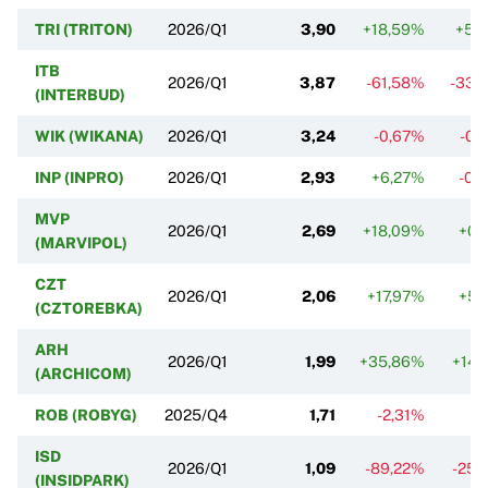
TRI (TRITON)
2026/Q1
3,90
+18,59%
+5,
ITB
2026/Q1
3,87
-61,58%
-33,
(INTERBUD)
WIK (WIKANA)
2026/Q1
3,24
-0,67%
-0,
INP (INPRO)
2026/Q1
2,93
+6,27%
-0,
MVP
2026/Q1
2,69
+18,09%
+0,
(MARVIPOL)
CZT
2026/Q1
2,06
+17,97%
+5,
(CZTOREBKA)
ARH
2026/Q1
1,99
+35,86%
+14,
(ARCHICOM)
ROB (ROBYG)
2025/Q4
1,71
-2,31%
ISD
2026/Q1
1,09
-89,22%
-25,
(INSIDPARK)