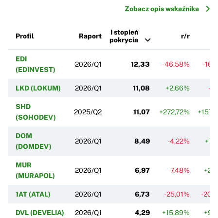
Zobacz opis wskaźnika
I stopień
Profil
Raport
r/r
pokrycia
EDI
2026/Q1
12,33
-46,58%
-16,
(EDINVEST)
LKD (LOKUM)
2026/Q1
11,08
+2,66%
-1
SHD
2025/Q2
11,07
+272,72%
+157,
(SOHODEV)
DOM
2026/Q1
8,49
-4,22%
+7,
(DOMDEV)
MUR
2026/Q1
6,97
-7,48%
+2,
(MURAPOL)
1AT (ATAL)
2026/Q1
6,73
-25,01%
-20,
DVL (DEVELIA)
2026/Q1
4,29
+15,89%
+9,