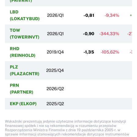
(PRIVRNT)
LBD
2026/Q1
-0,81
-9,34%
+1,
(LOKATYBUD)
TOW
2026/Q1
-0,90
-344,33%
-27,
(TOWERINVT)
RHD
2019/Q4
-1,35
-105,62%
-3,
(REINHOLD)
PLZ
2025/Q4
(PLAZACNTR)
PRN
2026/Q2
(PARTNER)
EKP (ELKOP)
2025/Q2
Wskaźniki prezentują jedynie użyteczne informacje dotyczące kondycji
finansowej spółek i nie są rekomendacją w rozumieniu przepisów
Rozporządzenia Ministra Finansów z dnia 19 października 2005 r. w
sprawie informacji stanowiących rekomendacje dotyczące instrumentów