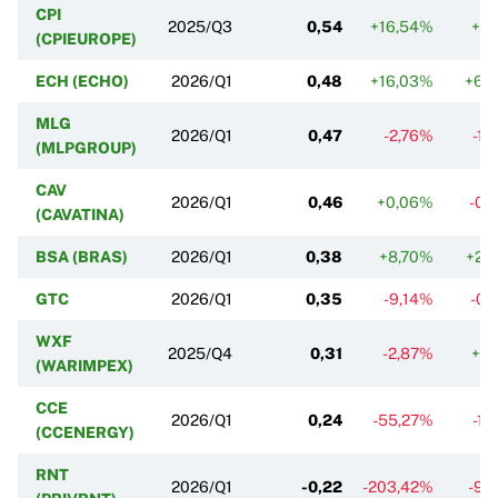
CPI
2025/Q3
0,54
+16,54%
+1,
(CPIEUROPE)
ECH (ECHO)
2026/Q1
0,48
+16,03%
+6,
MLG
2026/Q1
0,47
-2,76%
-1,
(MLPGROUP)
CAV
2026/Q1
0,46
+0,06%
-0,
(CAVATINA)
BSA (BRAS)
2026/Q1
0,38
+8,70%
+2,
GTC
2026/Q1
0,35
-9,14%
-0,
WXF
2025/Q4
0,31
-2,87%
+5,
(WARIMPEX)
CCE
2026/Q1
0,24
-55,27%
-1,
(CCENERGY)
RNT
2026/Q1
-0,22
-203,42%
-9,