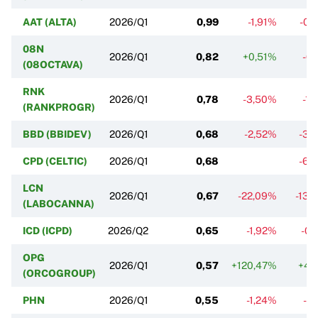
AAT (ALTA)
2026/Q1
0,99
-1,91%
-0,
08N
2026/Q1
0,82
+0,51%
-0,
(08OCTAVA)
RNK
2026/Q1
0,78
-3,50%
-1,
(RANKPROGR)
BBD (BBIDEV)
2026/Q1
0,68
-2,52%
-3,
CPD (CELTIC)
2026/Q1
0,68
-6,
LCN
2026/Q1
0,67
-22,09%
-13,
(LABOCANNA)
ICD (ICPD)
2026/Q2
0,65
-1,92%
-0,
OPG
2026/Q1
0,57
+120,47%
+4,
(ORCOGROUP)
PHN
2026/Q1
0,55
-1,24%
-0,