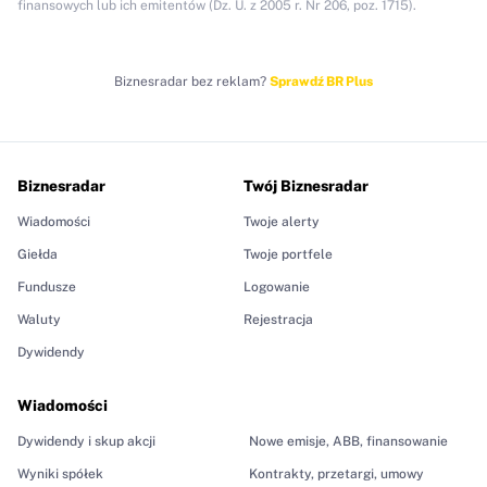
finansowych lub ich emitentów (Dz. U. z 2005 r. Nr 206, poz. 1715).
Biznesradar bez reklam?
Sprawdź BR Plus
Biznesradar
Twój Biznesradar
Wiadomości
Twoje alerty
Giełda
Twoje portfele
Fundusze
Logowanie
Waluty
Rejestracja
Dywidendy
Wiadomości
Dywidendy i skup akcji
Nowe emisje, ABB, finansowanie
Wyniki spółek
Kontrakty, przetargi, umowy