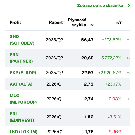
Zobacz opis wskaźnika
Płynność
Profil
Raport
r/r
szybka
SHD
2025/Q2
56,47
+273,82%
+25
(SOHODEV)
PRN
2026/Q2
29,69
+5 272,22%
+47
(PARTNER)
EKP (ELKOP)
2025/Q2
27,97
+2 920,67%
+31
AAT (ALTA)
2026/Q1
2,75
+23,17%
+
MLG
2026/Q1
2,74
-10,03%
+31
(MLPGROUP)
EDI
2026/Q1
1,82
-3,51%
+1
(EDINVEST)
LKD (LOKUM)
2026/Q1
1,76
-9,96%
+1