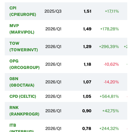
CPI
2025/Q3
1,51
+17,11%
-
(CPIEUROPE)
MVP
2026/Q1
1,49
+178,28%
-
(MARVIPOL)
TOW
2026/Q1
1,29
+296,39%
+28
(TOWERINVT)
OPG
2026/Q1
1,18
-10,62%
+7
(ORCOGROUP)
08N
2026/Q1
1,07
-14,20%
-
(08OCTAVA)
CPD (CELTIC)
2026/Q1
1,05
+564,81%
-4
RNK
2026/Q1
0,90
+42,75%
-
(RANKPROGR)
ITB
2026/Q1
0,78
+244,32%
-3
(INTERBUD)