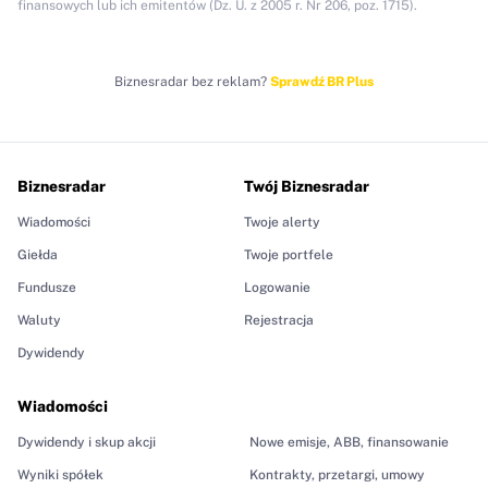
finansowych lub ich emitentów (Dz. U. z 2005 r. Nr 206, poz. 1715).
Biznesradar bez reklam?
Sprawdź BR Plus
Biznesradar
Twój Biznesradar
Wiadomości
Twoje alerty
Giełda
Twoje portfele
Fundusze
Logowanie
Waluty
Rejestracja
Dywidendy
Wiadomości
Dywidendy i skup akcji
Nowe emisje, ABB, finansowanie
Wyniki spółek
Kontrakty, przetargi, umowy