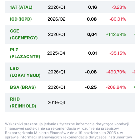
1AT (ATAL)
2026/Q1
0,16
-3,23%
-
ICD (ICPD)
2026/Q2
0,08
-80,01%
+
CCE
2026/Q1
0,04
+142,69%
+2
(CCENERGY)
PLZ
2025/Q4
0,01
-35,15%
(PLAZACNTR)
LBD
2026/Q1
-0,08
-490,70%
-66
(LOKATYBUD)
BSA (BRAS)
2026/Q1
-0,25
-208,84%
+5
RHD
2019/Q4
(REINHOLD)
Wskaźniki prezentują jedynie użyteczne informacje dotyczące kondycji
finansowej spółek i nie są rekomendacją w rozumieniu przepisów
Rozporządzenia Ministra Finansów z dnia 19 października 2005 r. w
sprawie informacji stanowiących rekomendacje dotyczące instrumentów