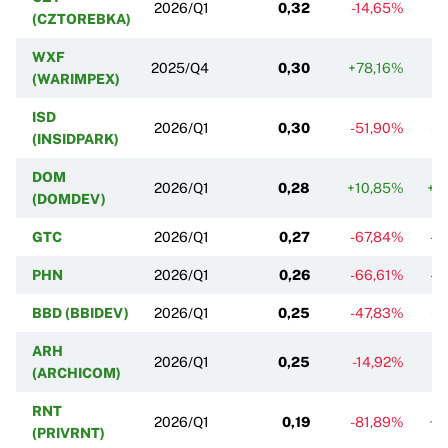
2026/Q1
0,32
-14,65%
+
(CZTOREBKA)
WXF
2025/Q4
0,30
+78,16%
-
(WARIMPEX)
ISD
2026/Q1
0,30
-51,90%
-3
(INSIDPARK)
DOM
2026/Q1
0,28
+10,85%
+3
(DOMDEV)
GTC
2026/Q1
0,27
-67,84%
-4
PHN
2026/Q1
0,26
-66,61%
-3
BBD (BBIDEV)
2026/Q1
0,25
-47,83%
-6
ARH
2026/Q1
0,25
-14,92%
(ARCHICOM)
RNT
2026/Q1
0,19
-81,89%
+4
(PRIVRNT)