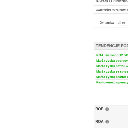
RAPORTY FINANS
WARTOŚCI RYNKOWE
Dynamika:
r/r
TENDENCJE PO
ROA: wzrost o 12.84%
Marża zysku operacyj
Marża zysku netto: w
Marża zysku ze sprze
Marża zysku brutto: 
Rentowność operacyj
ROE
ROA