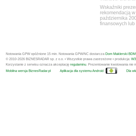
Wskaźniki prezen
rekomendacją w 
października 20
finansowych lub 
Notowania GPW opóźnione 15 min.
Notowania GPW/NC dostarcza
Dom Maklerski BDM 
© 2010-2026 BIZNESRADAR sp. z o.o. • Wszystkie prawa zastrzeżone • produkcja:
W3
Korzystanie z serwisu oznacza akceptację
regulaminu
. Prezentowanie kwotowania nie m
Mobilna wersja BiznesRadar.pl
Aplikacja dla systemu Android
Dla wła