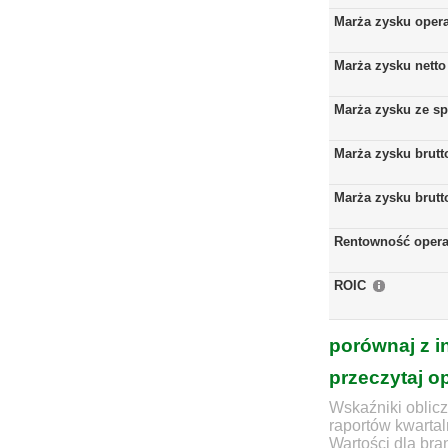
Marża zysku oper
Marża zysku netto
Marża zysku ze s
Marża zysku brutt
Marża zysku brutt
Rentowność opera
ROIC
porównaj z i
przeczytaj o
Wskaźniki oblicz
raportów kwartal
Wartości dla bra