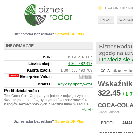
Trwa łączenie z ra
RADAR
WIADOM
Biznesradar bez reklam?
Sprawdź BR Plus
INFORMACJE
BiznesRadar.
zgodę na uży
ISIN:
US1912161007
Dowiedz się 
Liczba akcji:
4 302 482 418
Kapitalizacja:
1 387 335 498 709
COLA:
ustaw aler
Enterprise Value:
1
511 963
Wskaźnik
Branża:
Artykuły spożywcze
991
509
Profil działalności:
322.45
+1.7
The Coca-Cola Company to jeden z największych na
świecie producentów, dystrybutorów i sprzedawców
COCA-COL
napojów bezalkoholowych. Siedziba firmy mieści się...
więcej »
GlobalConnect
Biznesradar bez reklam?
Sprawdź BR Plus
PROFIL
ANAL
NOWE
BR LAB