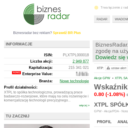
Trwa łączenie z ra
RADAR
WIADOM
Biznesradar bez reklam?
Sprawdź BR Plus
INFORMACJE
BiznesRadar.
zgodę na uży
ISIN:
PLXTPL000018
Dowiedz się 
Liczba akcji:
2 949 877
Kapitalizacja:
215 341 021
XTP:
ustaw alert
Enterprise Value:
229
347
Akcje GPW
•
XTPL SA
Branża:
Nowe technologie
021
Wskaźniki
Profil działalności:
XTPL to spółka technologiczna, prowadzącą prace
0.80
(-1.08%)
badawczo-rozwojowe, które mają na celu rozwinięcie i
komercjalizację technologii precyzyjnego...
XTPL SPÓŁ
więcej »
GPW - Akcje/PDA - Noto
TU ZACZNIJ
PROFIL
ANAL