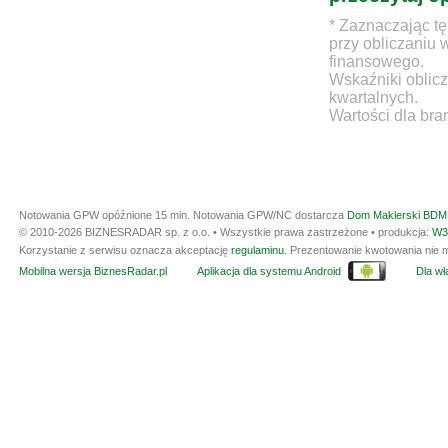
* Zaznaczając tę
przy obliczaniu 
finansowego.
Wskaźniki oblicz
kwartalnych.
Wartości dla bra
Notowania GPW opóźnione 15 min.
Notowania GPW/NC dostarcza
Dom Maklerski BDM 
© 2010-2026 BIZNESRADAR sp. z o.o. • Wszystkie prawa zastrzeżone • produkcja:
W3
Korzystanie z serwisu oznacza akceptację
regulaminu
. Prezentowanie kwotowania nie m
Mobilna wersja BiznesRadar.pl
Aplikacja dla systemu Android
Dla wła