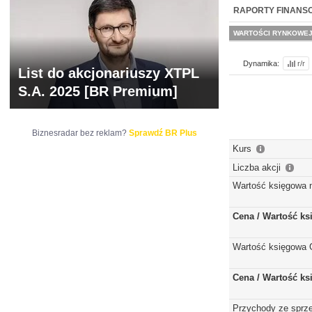
WYCENA
BR 
RAPORTY FINANS
WARTOŚCI RYNKOWE
Dynamika:
r/r
List do akcjonariuszy XTPL
S.A. 2025 [BR Premium]
Biznesradar bez reklam?
Sprawdź BR Plus
Kurs
Liczba akcji
Wartość księgowa 
Cena / Wartość k
Wartość księgowa 
Cena / Wartość k
Przychody ze sprz