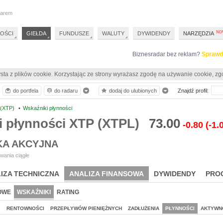
darem
OŚCI
GIEŁDA
FUNDUSZE
WALUTY
DYWIDENDY
NARZĘDZIA
Biznesradar bez reklam?
Sprawd
sta z plików cookie. Korzystając ze strony wyrażasz zgodę na używanie cookie, zg
do portfela
do radaru
dodaj do ulubionych
Znajdź profil:
 (XTP)
•
Wskaźniki płynności
i płynności XTP (XTPL)
73.00
-0.80
(-1.
KA AKCYJNA
wania ciągłe
IZA TECHNICZNA
ANALIZA FINANSOWA
DYWIDENDY
PRO
OWE
WSKAŹNIKI
RATING
J
RENTOWNOŚCI
PRZEPŁYWÓW PIENIĘŻNYCH
ZADŁUŻENIA
PŁYNNOŚCI
AKTYWN