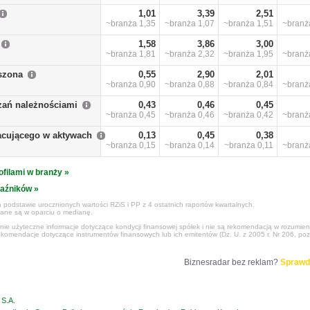
1,01
3,39
2,51
~branża
1,35
~branża
1,07
~branża
1,51
~bran
1,58
3,86
3,00
~branża
1,81
~branża
2,32
~branża
1,95
~bran
szona
0,55
2,90
2,01
~branża
0,90
~branża
0,88
~branża
0,84
~bran
zań należnościami
0,43
0,46
0,45
~branża
0,45
~branża
0,46
~branża
0,42
~bran
racującego w aktywach
0,13
0,45
0,38
~branża
0,15
~branża
0,14
~branża
0,11
~bran
ofilami w branży »
kaźników »
 podstawie urocznionych wartości RZiS i PP z 4 ostatnich raportów kwartalnych.
czane są w oparciu o medianę.
ynie użyteczne informacje dotyczące kondycji finansowej spółek i nie są rekomendacją w rozumie
ekomendacje dotyczące instrumentów finansowych lub ich emitentów (Dz. U. z 2005 r. Nr 206, poz
Biznesradar bez reklam?
Sprawd
S.A.