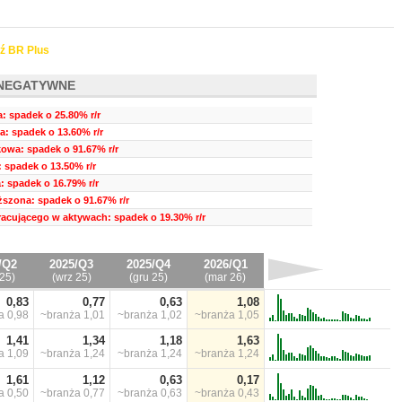
ź BR Plus
NEGATYWNE
a: spadek o 25.80% r/r
ia: spadek o 13.60% r/r
owa: spadek o 91.67% r/r
 spadek o 13.50% r/r
: spadek o 16.79% r/r
szona: spadek o 91.67% r/r
pracującego w aktywach: spadek o 19.30% r/r
/Q2
2025/Q3
2025/Q4
2026/Q1
25)
(wrz 25)
(gru 25)
(mar 26)
0,83
0,77
0,63
1,08
ża
0,98
~branża
1,01
~branża
1,02
~branża
1,05
1,41
1,34
1,18
1,63
ża
1,09
~branża
1,24
~branża
1,24
~branża
1,24
1,61
1,12
0,63
0,17
ża
0,50
~branża
0,77
~branża
0,63
~branża
0,43