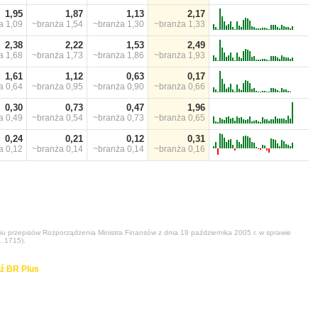
1,95
1,87
1,13
2,17
ża
1,09
~branża
1,54
~branża
1,30
~branża
1,33
2,38
2,22
1,53
2,49
ża
1,68
~branża
1,73
~branża
1,86
~branża
1,93
1,61
1,12
0,63
0,17
ża
0,64
~branża
0,95
~branża
0,90
~branża
0,66
0,30
0,73
0,47
1,96
ża
0,49
~branża
0,54
~branża
0,73
~branża
0,65
0,24
0,21
0,12
0,31
ża
0,12
~branża
0,14
~branża
0,14
~branża
0,16
niu przepisów Rozporządzenia Ministra Finansów z dnia 19 października 2005 r. w sprawie
. 1715).
ź BR Plus