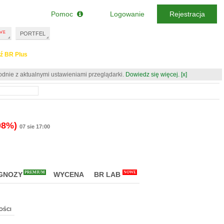
Pomoc
Logowanie
Rejestracja
PORTFEL
ź BR Plus
odnie z aktualnymi ustawieniami przeglądarki.
Dowiedz się więcej.
[x]
08%)
07 sie 17:00
PREMIUM
NOWE
GNOZY
WYCENA
BR LAB
OŚCI