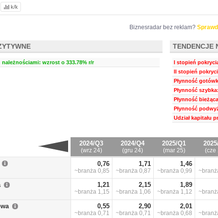
k/k
Biznesradar bez reklam?
Sprawd
ZYTYWNE
TENDENCJE 
należnościami: wzrost o 333.78% r/r
I stopień pokryci
II stopień pokryc
Płynność gotówk
Płynność szybka:
Płynność bieżąca
Płynność podwyż
Udział kapitału 
2024/Q3
2024/Q4
2025/Q1
2025
(wrz 24)
(gru 24)
(mar 25)
(cze 
0,76
1,71
1,46
~branża
0,85
~branża
0,87
~branża
0,99
~bran
a
1,21
2,15
1,89
~branża
1,15
~branża
1,06
~branża
1,12
~bran
owa
0,55
2,90
2,01
~branża
0,71
~branża
0,71
~branża
0,68
~bran