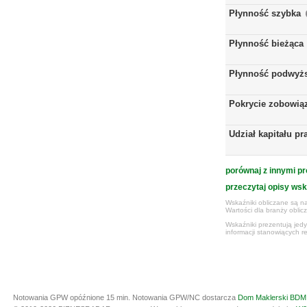
Płynność szybka
Płynność bieżąca
Płynność podwyż
Pokrycie zobowią
Udział kapitału p
porównaj z innymi pr
przeczytaj opisy ws
Wskaźniki obliczane są na
Wartości dla branży obli
Wskaźniki prezentują jed
informacji stanowiących r
Notowania GPW opóźnione 15 min.
Notowania GPW/NC dostarcza
Dom Maklerski BDM 