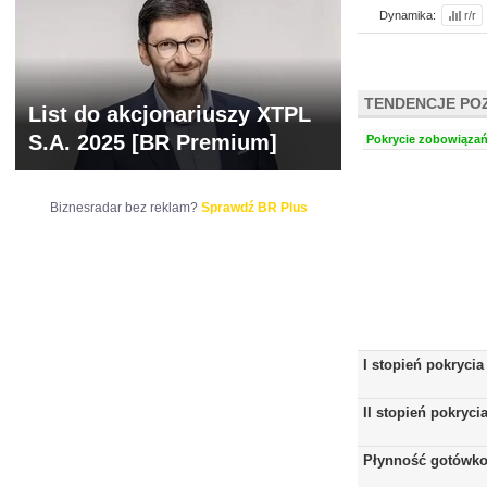
Dynamika:
r/r
TENDENCJE PO
List do akcjonariuszy XTPL
S.A. 2025 [BR Premium]
Pokrycie zobowiązań 
Biznesradar bez reklam?
Sprawdź BR Plus
I stopień pokrycia
II stopień pokryci
Płynność gotówk