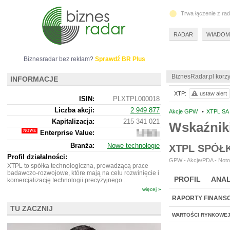
Trwa łączenie z ra
RADAR
WIADOM
Biznesradar bez reklam?
Sprawdź BR Plus
BiznesRadar.pl korzy
INFORMACJE
XTP:
ustaw alert
ISIN:
PLXTPL000018
Liczba akcji:
2 949 877
Akcje GPW
•
XTPL SA
Kapitalizacja:
215 341 021
Wskaźnik
Enterprise Value:
229
347
Branża:
Nowe technologie
XTPL SPÓŁ
021
Profil działalności:
GPW - Akcje/PDA - Noto
XTPL to spółka technologiczna, prowadzącą prace
badawczo-rozwojowe, które mają na celu rozwinięcie i
PROFIL
ANAL
komercjalizację technologii precyzyjnego...
więcej »
RAPORTY FINANS
TU ZACZNIJ
WARTOŚCI RYNKOWE