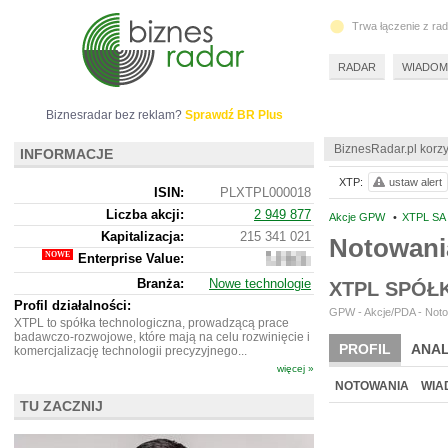
Trwa łączenie z ra
RADAR
WIADOM
Biznesradar bez reklam?
Sprawdź BR Plus
BiznesRadar.pl korzy
INFORMACJE
XTP:
ustaw alert
ISIN:
PLXTPL000018
Liczba akcji:
2 949 877
Akcje GPW
•
XTPL SA
Kapitalizacja:
215 341 021
Notowani
Enterprise Value:
229
347
Branża:
Nowe technologie
XTPL SPÓŁ
021
Profil działalności:
GPW - Akcje/PDA - Noto
XTPL to spółka technologiczna, prowadzącą prace
badawczo-rozwojowe, które mają na celu rozwinięcie i
PROFIL
ANAL
komercjalizację technologii precyzyjnego...
więcej »
NOTOWANIA
WIA
TU ZACZNIJ