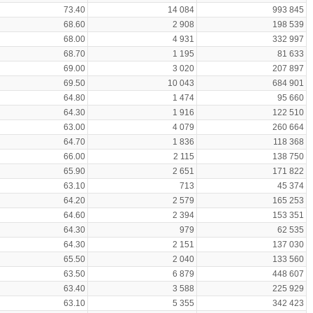
73.40
14 084
993 845
68.60
2 908
198 539
68.00
4 931
332 997
68.70
1 195
81 633
69.00
3 020
207 897
69.50
10 043
684 901
64.80
1 474
95 660
64.30
1 916
122 510
63.00
4 079
260 664
64.70
1 836
118 368
66.00
2 115
138 750
65.90
2 651
171 822
63.10
713
45 374
64.20
2 579
165 253
64.60
2 394
153 351
64.30
979
62 535
64.30
2 151
137 030
65.50
2 040
133 560
63.50
6 879
448 607
63.40
3 588
225 929
63.10
5 355
342 423