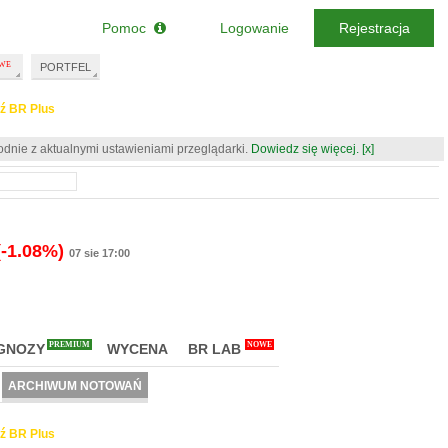
Pomoc
Logowanie
Rejestracja
PORTFEL
ź BR Plus
odnie z aktualnymi ustawieniami przeglądarki.
Dowiedz się więcej.
[x]
(-1.08%)
07 sie 17:00
PREMIUM
NOWE
GNOZY
WYCENA
BR LAB
ARCHIWUM NOTOWAŃ
ź BR Plus