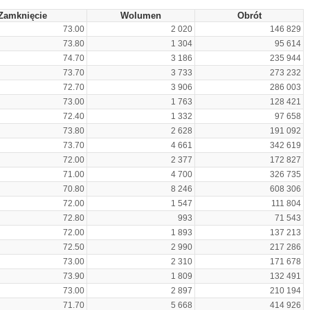
Zamknięcie
Wolumen
Obrót
73.00
2 020
146 829
73.80
1 304
95 614
74.70
3 186
235 944
73.70
3 733
273 232
72.70
3 906
286 003
73.00
1 763
128 421
72.40
1 332
97 658
73.80
2 628
191 092
73.70
4 661
342 619
72.00
2 377
172 827
71.00
4 700
326 735
70.80
8 246
608 306
72.00
1 547
111 804
72.80
993
71 543
72.00
1 893
137 213
72.50
2 990
217 286
73.00
2 310
171 678
73.90
1 809
132 491
73.00
2 897
210 194
71.70
5 668
414 926