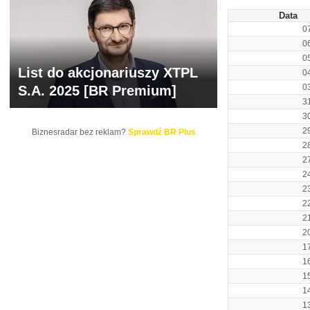
Data
0
0
0
List do akcjonariuszy XTPL
0
0
S.A. 2025 [BR Premium]
3
3
2
Biznesradar bez reklam?
Sprawdź BR Plus
2
2
2
2
2
2
2
1
1
1
1
1