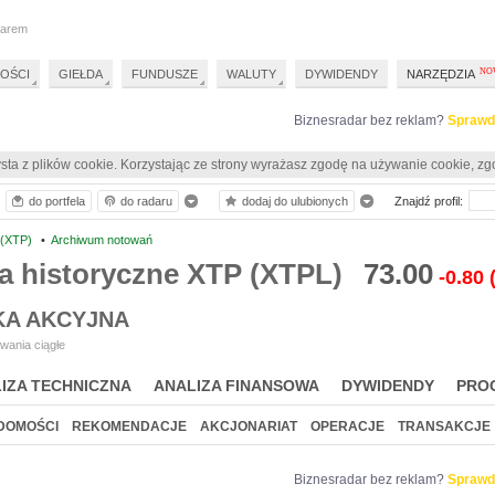
darem
OŚCI
GIEŁDA
FUNDUSZE
WALUTY
DYWIDENDY
NARZĘDZIA
Biznesradar bez reklam?
Sprawd
sta z plików cookie. Korzystając ze strony wyrażasz zgodę na używanie cookie, zg
do portfela
do radaru
dodaj do ulubionych
Znajdź profil:
 (XTP)
•
Archiwum notowań
a historyczne XTP (XTPL)
73.00
-0.80
KA AKCYJNA
wania ciągłe
IZA TECHNICZNA
ANALIZA FINANSOWA
DYWIDENDY
PRO
DOMOŚCI
REKOMENDACJE
AKCJONARIAT
OPERACJE
TRANSAKCJE
Biznesradar bez reklam?
Sprawd