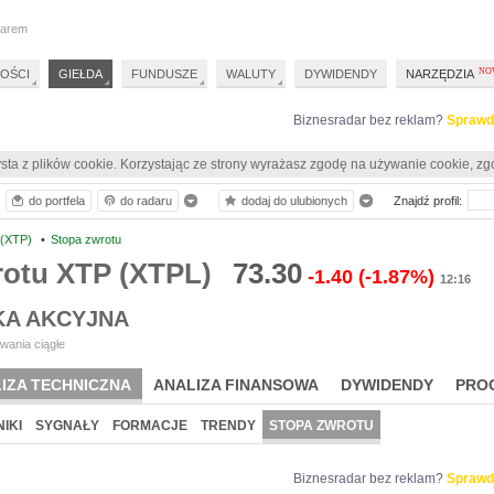
darem
OŚCI
GIEŁDA
FUNDUSZE
WALUTY
DYWIDENDY
NARZĘDZIA
Biznesradar bez reklam?
Sprawd
sta z plików cookie. Korzystając ze strony wyrażasz zgodę na używanie cookie, zg
do portfela
do radaru
dodaj do ulubionych
Znajdź profil:
 (XTP)
•
Stopa zwrotu
rotu XTP (XTPL)
73.30
-1.40
(-1.87%)
12:16
KA AKCYJNA
wania ciągłe
IZA TECHNICZNA
ANALIZA FINANSOWA
DYWIDENDY
PRO
IKI
SYGNAŁY
FORMACJE
TRENDY
STOPA ZWROTU
Biznesradar bez reklam?
Sprawd