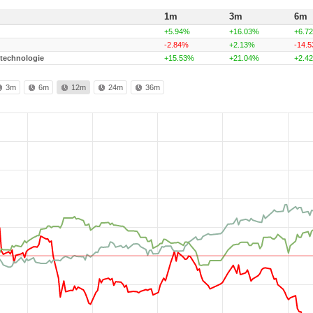
1m
3m
6m
+5.94%
+16.03%
+6.7
-2.84%
+2.13%
-14.
technologie
+15.53%
+21.04%
+2.4
3m
6m
12m
24m
36m