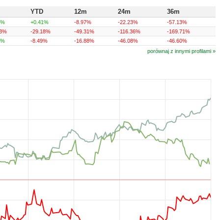
YTD
12m
24m
36m
2%
+0.41%
-8.97%
-22.23%
-57.13%
53%
-29.18%
-49.31%
-116.36%
-169.71%
2%
-8.49%
-16.88%
-46.08%
-46.60%
porównaj z innymi profilami »