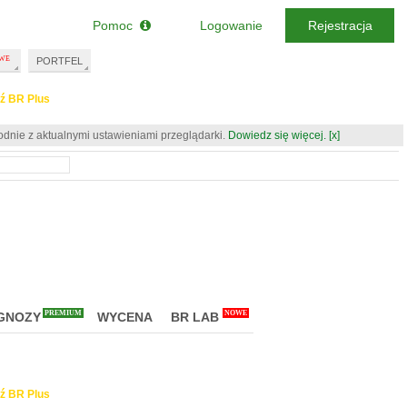
Pomoc
Logowanie
Rejestracja
PORTFEL
ź BR Plus
odnie z aktualnymi ustawieniami przeglądarki.
Dowiedz się więcej.
[x]
PREMIUM
NOWE
GNOZY
WYCENA
BR LAB
ź BR Plus