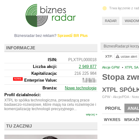
Trwa łączenie z ra
RADAR
WIADOM
Biznesradar bez reklam?
Sprawdź BR Plus
BiznesRadar.pl korzy
INFORMACJE
XTP:
ustaw alert
ISIN:
PLXTPL000018
Liczba akcji:
2 949 877
Akcje GPW
•
XTPL SA
Kapitalizacja:
216 225 984
Stopa zw
Enterprise Value:
230
231
Branża:
Nowe technologie
XTPL SPÓŁ
984
Profil działalności:
GPW - Akcje/PDA - Noto
XTPL to spółka technologiczna, prowadzącą prace
badawczo-rozwojowe, które mają na celu rozwinięcie i
PROFIL
ANAL
komercjalizację technologii precyzyjnego...
więcej »
WYKRES
WSKAŹN
TU ZACZNIJ