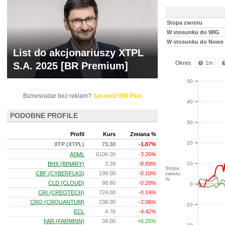
Stopa zwrotu
W stosunku do WIG
W stosunku do Nowe 
List do akcjonariuszy XTPL
Okres:
1m
S.A. 2025 [BR Premium]
50
Biznesradar bez reklam?
Sprawdź BR Plus
40
PODOBNE PROFILE
30
Profil
Kurs
Zmiana %
20
XTP (XTPL)
73.30
-1.87%
ASML
6106.00
-3.26%
10
BHX (BINARY)
3.28
-8.89%
Stopa
CBF (CYBERFLKS)
199.00
-0.10%
zwrotu
%
CLD (CLOUD)
98.80
-0.20%
0
CRI (CREOTECH)
724.00
-0.14%
CRQ (CRQUANTUM)
238.00
-2.06%
-10
ECL
4.76
-4.42%
FAR (FARMINN)
34.00
+6.25%