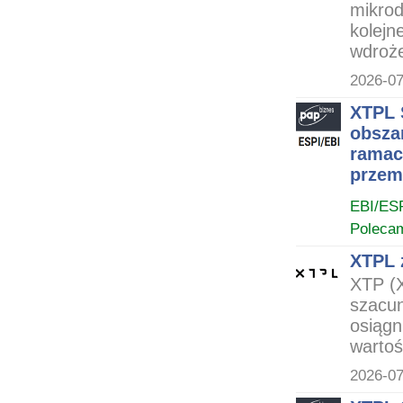
mikrod
kolejn
wdroże
2026-07
XTPL 
obsza
ramac
przem
EBI/ES
Poleca
XTPL 
XTP (X
szacu
osiągn
wartoś
2026-07