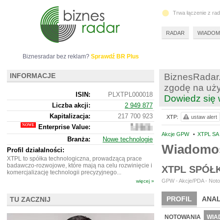
Trwa łączenie z ra
RADAR
WIADOM
Biznesradar bez reklam?
Sprawdź BR Plus
INFORMACJE
BiznesRadar.
zgodę na uży
ISIN:
PLXTPL000018
Dowiedz się 
Liczba akcji:
2 949 877
Kapitalizacja:
217 700 923
XTP:
ustaw alert
Enterprise Value:
231
706
Akcje GPW
•
XTPL SA
Branża:
Nowe technologie
923
Wiadomoś
Profil działalności:
XTPL to spółka technologiczna, prowadzącą prace
badawczo-rozwojowe, które mają na celu rozwinięcie i
XTPL SPÓŁ
komercjalizację technologii precyzyjnego...
GPW - Akcje/PDA - Noto
więcej »
PROFIL
ANAL
TU ZACZNIJ
WYCENA
BR 
NOTOWANIA
WIA