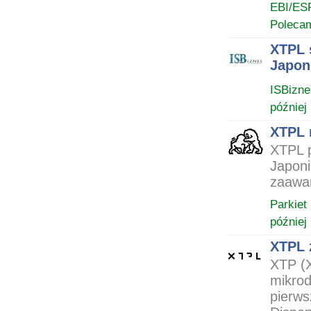
EBI/ES
Poleca
XTPL 
Japon
ISBizne
później
XTPL 
XTPL p
Japoni
zaawan
Parkiet
później
XTPL 
XTP (X
mikrod
pierws