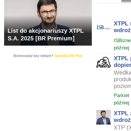
ARCHIWUM NOTO
XTPL 
wdroż
List do akcjonariuszy XTPL
S.A. 2025 [BR Premium]
ISBizne
później
Biznesradar bez reklam?
Sprawdź BR Plus
XTPL 
dopie
Wedłu
produk
poziom
Parkiet
później
XTPL 
wdroż
XTP (X