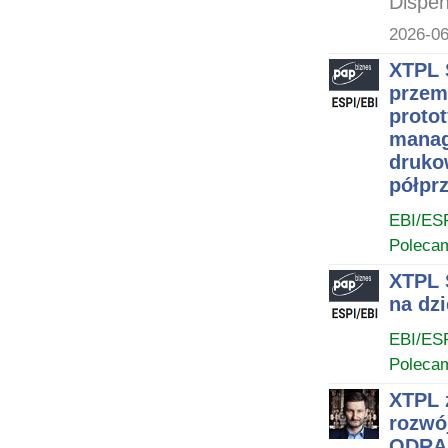
Dispen
2026-06
XTPL 
przem
proto
manag
druko
półpr
EBI/ES
Poleca
XTPL 
na dz
EBI/ES
Poleca
XTPL z
rozwój
ODRA