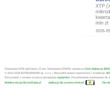
XTP (X
mikrod
kwarta
mln zł 
2026-05
Notowania GPW opóźnione 15 min.
Notowania GPW/NC dostarcza
Dom Maklerski BDM 
© 2010-2026 BIZNESRADAR sp. z o.o. • Wszystkie prawa zastrzeżone • produkcja:
W3
Korzystanie z serwisu oznacza akceptację
regulaminu
. Prezentowanie kwotowania nie m
Mobilna wersja BiznesRadar.pl
Aplikacja dla systemu Android
Dla wła