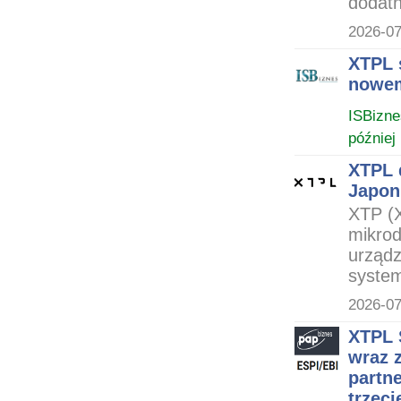
dodatn
2026-07
XTPL 
nowem
ISBizne
później
XTPL 
Japon
XTP (X
mikrod
urządz
syste
2026-07
XTPL 
wraz 
partn
trzec