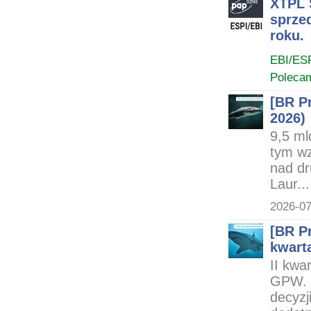
XTPL 
sprzed
roku.
EBI/ES
Poleca
[BR Pr
2026)
9,5 ml
tym wz
nad dr
Laur...
2026-07
[BR P
kwarta
II kwa
GPW. 
decyzj