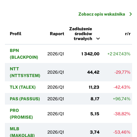
Zobacz opis wskaźnika
Zadłużenie
Profil
Raport
środków
r/r
trwałych
BPN
2026/Q1
1 342,00
+2 247,43%
(BLACKPOIN)
NTT
2026/Q1
44,42
-29,77%
(NTTSYSTEM)
TLX (TALEX)
2026/Q1
11,23
-42,43%
PAS (PASSUS)
2026/Q1
8,17
+96,74%
PRO
2026/Q1
5,15
-38,82%
(PROMISE)
MLB
2026/Q1
3,74
-53,46%
(MAKOLAB)