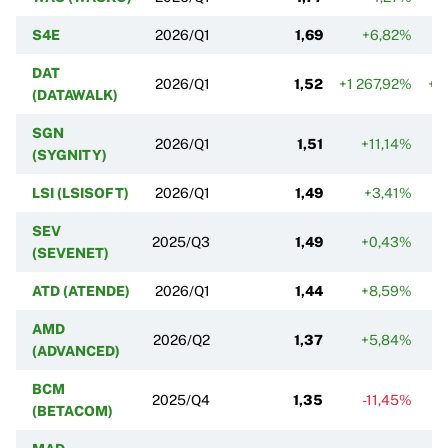
S4E
2026/Q1
1,69
+6,82%
DAT
2026/Q1
1,52
+1 267,92%
+1
(DATAWALK)
SGN
2026/Q1
1,51
+11,14%
(SYGNITY)
LSI (LSISOFT)
2026/Q1
1,49
+3,41%
SEV
2025/Q3
1,49
+0,43%
(SEVENET)
ATD (ATENDE)
2026/Q1
1,44
+8,59%
AMD
2026/Q2
1,37
+5,84%
(ADVANCED)
BCM
2025/Q4
1,35
-11,45%
(BETACOM)