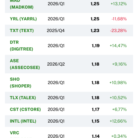
MAD
2026/Q1
1,25
+13,12%
(MADKOM)
YRL (YARRL)
2026/Q1
1,25
-11,68%
TXT (TEXT)
2025/Q4
1,23
-23,28%
DTR
2026/Q1
1,19
+14,47%
(DIGITREE)
ASE
2026/Q2
1,18
+9,16%
(ASSECOSEE)
SHO
2026/Q1
1,18
+10,98%
(SHOPER)
TLX (TALEX)
2026/Q1
1,18
+10,52%
CST (CSTORE)
2026/Q1
1,17
+6,77%
INTL (INTEL)
2026/Q1
1,15
+12,66%
VRC
2026/Q1
1,14
+0,34%