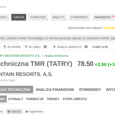
darem
OŚCI
GIEŁDA
FUNDUSZE
WALUTY
DYWIDENDY
NARZĘDZIA
Biznesradar bez reklam?
Sprawd
sta z plików cookie. Korzystając ze strony wyrażasz zgodę na używanie cookie, zg
do portfela
do radaru
dodaj do ulubionych
Znajdź profil:
RY MOUNTAIN RESORTS. A.S.
•
Analiza techniczna
techniczna TMR (TATRY)
78.50
+2.50
(+3
TAIN RESORTS. A.S.
wania ciągłe
IZA TECHNICZNA
ANALIZA FINANSOWA
DYWIDENDY
WYC
IKI
SYGNAŁY
FORMACJE
TRENDY
STOPA ZWROTU
nny
dzienny
tygodniowy