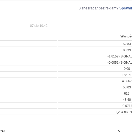
Biznesradar bez reklam?
Sprawd
07 sie 10:42
Wartoś
52.83
80.39
-1.8157 (SIGNAL
-0.0052 (SIGNAL
0.00
135.71
4.6667
58.03
613
48.40
-0.071
1,294.8692
ce
5