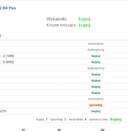
ź BR Plus
kupuj
Wskaźniki:
kupuj
Krzywe kroczące:
ć
neutralnie
wykupiony
: -2.7189)
kupuj
: -0.0055)
kupuj
wykupiony
kupuj
kupuj
kupuj
kupuj
neutralnie
4
sprzedaj
6270
kupuj
kupuj
kupuj:
7
sprzedaj:
1
neutralnie:
4
sumarycznie:
15
30
60