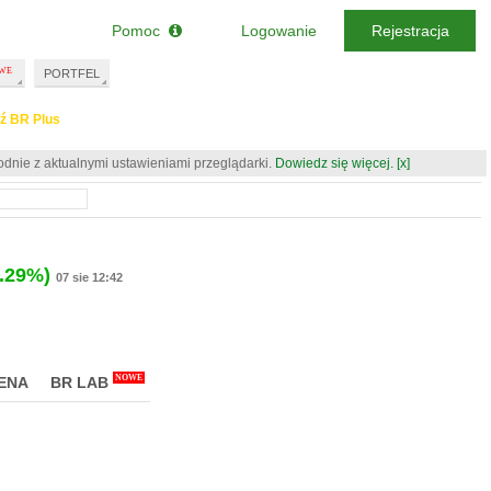
Pomoc
Logowanie
Rejestracja
PORTFEL
ź BR Plus
odnie z aktualnymi ustawieniami przeglądarki.
Dowiedz się więcej.
[x]
.29%)
07 sie 12:42
NOWE
ENA
BR LAB