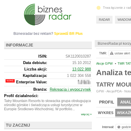
Trwa łączenie z ra
RADAR
WIADOM
Biznesradar bez reklam?
Sprawdź BR Plus
BiznesRadar.pl korzy
INFORMACJE
TMR:
ustaw alert
ISIN:
SK1120010287
Data debiutu:
15.10.2012
Akcje GPW
•
TMR TAT
Liczba akcji:
13 022 988
Analiza 
Kapitalizacja:
1 022 304 558
Enterprise Value:
2
TATRY MOUN
396
Branża:
Rekreacja i wypoczynek
349
GPW - Akcje/PDA - Noto
863
Profil działalności:
Tatry Mountain Resorts to słowacka grupa obsługująca
PROFIL
ANAL
ośrodki górskie i świadcząca usługi turystyczne w
Europie Środkowo-Wschodniej. W portfolio...
WYKRES
WSKAŹN
więcej »
TU ZACZNIJ
Interwał:
godzi