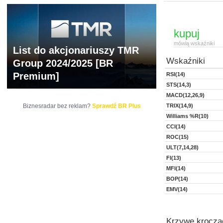
kupuj
mówią wskaźniki
List do akcjonariuszy TMR
Wskaźniki
Group 2024/2025 [BR
Premium]
RSI(14)
STS(14,3)
MACD(12,26,9)
Biznesradar bez reklam?
Sprawdź BR Plus
TRIX(14,9)
Williams %R(10)
CCI(14)
ROC(15)
ULT(7,14,28)
FI(13)
MFI(14)
BOP(14)
EMV(14)
Krzywe kroczą