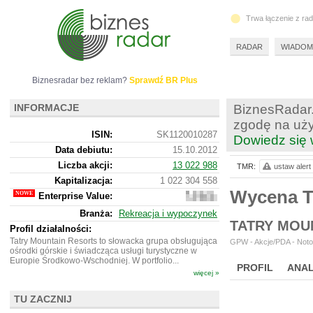
Trwa łączenie z ra
RADAR
WIADOM
Biznesradar bez reklam?
Sprawdź BR Plus
INFORMACJE
BiznesRadar.
zgodę na uży
ISIN:
SK1120010287
Dowiedz się 
Data debiutu:
15.10.2012
Liczba akcji:
13 022 988
TMR:
ustaw alert
Kapitalizacja:
1 022 304 558
Wycena 
Enterprise Value:
2
396
Branża:
Rekreacja i wypoczynek
349
TATRY MOUN
863
Profil działalności:
Tatry Mountain Resorts to słowacka grupa obsługująca
GPW - Akcje/PDA - Noto
ośrodki górskie i świadcząca usługi turystyczne w
Europie Środkowo-Wschodniej. W portfolio...
PROFIL
ANAL
więcej »
NOWE
BR LAB
TU ZACZNIJ