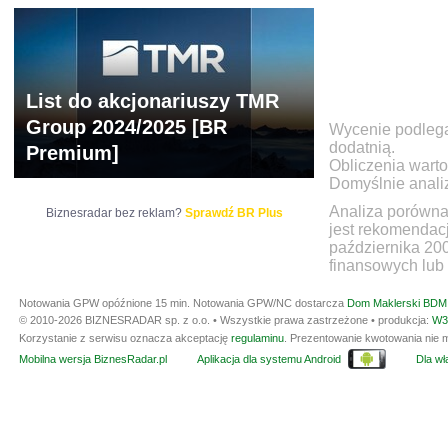
List do akcjonariuszy TMR
Group 2024/2025 [BR
Wycenie podlegaj
dodatnią.
Premium]
Obliczenia warto
Domyślnie anali
Analiza porówna
Biznesradar bez reklam?
Sprawdź BR Plus
jest rekomendac
października 20
finansowych lub 
Notowania GPW opóźnione 15 min.
Notowania GPW/NC dostarcza
Dom Maklerski BDM 
© 2010-2026 BIZNESRADAR sp. z o.o. • Wszystkie prawa zastrzeżone • produkcja:
W3
Korzystanie z serwisu oznacza akceptację
regulaminu
. Prezentowanie kwotowania nie m
Mobilna wersja BiznesRadar.pl
Aplikacja dla systemu Android
Dla wła