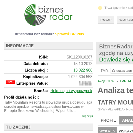
Trwa łączenie z ra
RADAR
WIADOM
Biznesradar bez reklam?
Sprawdź BR Plus
INFORMACJE
BiznesRadar.
zgodę na uży
ISIN:
SK1120010287
Dowiedz się 
Data debiutu:
15.10.2012
Liczba akcji:
13 022 988
TMR:
ustaw alert
Kapitalizacja:
1 022 304 558
Akcje GPW
•
TMR TAT
Enterprise Value:
2
396
Analiza 
Branża:
Rekreacja i wypoczynek
349
863
Profil działalności:
TATRY MOUN
Tatry Mountain Resorts to słowacka grupa obsługująca
ośrodki górskie i świadcząca usługi turystyczne w
GPW - Akcje/PDA - Noto
Europie Środkowo-Wschodniej. W portfolio...
więcej »
PROFIL
ANAL
TU ZACZNIJ
NOWE
BR LAB
WYKRES
WSKAŹN