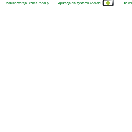
Mobilna wersja BiznesRadar.pl
Aplikacja dla systemu Android
Dla wła