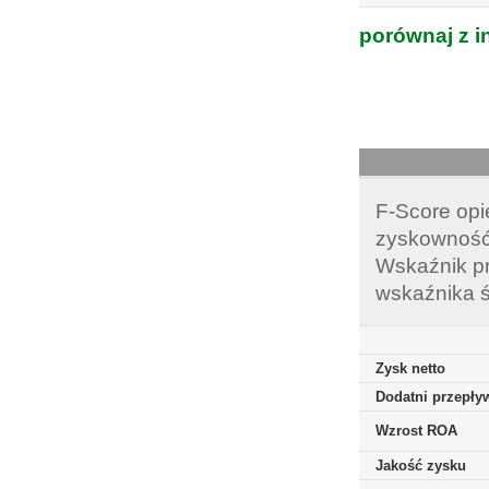
porównaj z i
F-Score opi
zyskowność,
Wskaźnik pr
wskaźnika ś
Zysk netto
Dodatni przepływ
Wzrost ROA
Jakość zysku