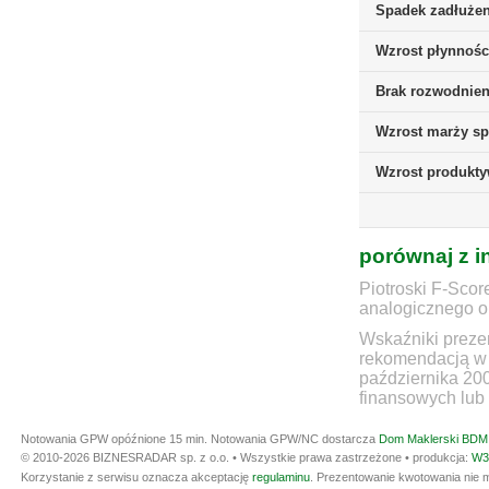
Spadek zadłużen
Wzrost płynnośc
Brak rozwodnieni
Wzrost marży sp
Wzrost produkt
porównaj z i
Piotroski F-Scor
analogicznego ok
Wskaźniki prezen
rekomendacją w 
października 20
finansowych lub 
Notowania GPW opóźnione 15 min.
Notowania GPW/NC dostarcza
Dom Maklerski BDM 
© 2010-2026 BIZNESRADAR sp. z o.o. • Wszystkie prawa zastrzeżone • produkcja:
W3
Korzystanie z serwisu oznacza akceptację
regulaminu
. Prezentowanie kwotowania nie m