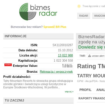
Trwa łączenie z ra
RADAR
WIADOM
Biznesradar bez reklam?
Sprawdź BR Plus
INFORMACJE
BiznesRadar.
zgodę na uży
ISIN:
SK1120010287
Dowiedz się 
Data debiutu:
15.10.2012
Liczba akcji:
13 022 988
TMR:
ustaw alert
Kapitalizacja:
1 022 304 558
Rating T
Enterprise Value:
2
396
Branża:
Rekreacja i wypoczynek
349
TATRY MOUN
863
Profil działalności:
Tatry Mountain Resorts to słowacka grupa obsługująca
GPW - Akcje/PDA - Noto
ośrodki górskie i świadcząca usługi turystyczne w
Europie Środkowo-Wschodniej. W portfolio...
PROFIL
ANAL
więcej »
NOWE
BR LAB
RAPORTY FINANS
TU ZACZNIJ