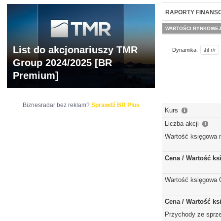
NOWE
BR LAB
RAPORTY FINANS
WARTOŚCI RYNKOWE
List do akcjonariuszy TMR
Dynamika:
r/r
Group 2024/2025 [BR
Premium]
Biznesradar bez reklam?
Sprawdź BR Plus
Kurs
Liczba akcji
Wartość księgowa 
Cena / Wartość k
Wartość księgowa 
Cena / Wartość k
Przychody ze sprz