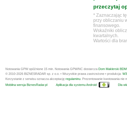
przeczytaj o
* Zaznaczając tę
przy obliczaniu 
finansowego.
Wskaźniki oblicz
kwartalnych.
Wartości dla bra
Notowania GPW opóźnione 15 min.
Notowania GPW/NC dostarcza
Dom Maklerski BDM 
© 2010-2026 BIZNESRADAR sp. z o.o. • Wszystkie prawa zastrzeżone • produkcja:
W3
Korzystanie z serwisu oznacza akceptację
regulaminu
. Prezentowanie kwotowania nie m
Mobilna wersja BiznesRadar.pl
Aplikacja dla systemu Android
Dla wła