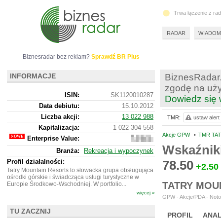
Trwa łączenie z ra
RADAR
WIADOM
Biznesradar bez reklam?
Sprawdź BR Plus
INFORMACJE
BiznesRadar.
zgodę na uży
ISIN:
SK1120010287
Dowiedz się 
Data debiutu:
15.10.2012
Liczba akcji:
13 022 988
TMR:
ustaw alert
Kapitalizacja:
1 022 304 558
Akcje GPW
•
TMR TAT
Enterprise Value:
2
396
Wskaźnik
Branża:
Rekreacja i wypoczynek
349
863
Profil działalności:
78.50
+2.50
Tatry Mountain Resorts to słowacka grupa obsługująca
ośrodki górskie i świadcząca usługi turystyczne w
TATRY MOUN
Europie Środkowo-Wschodniej. W portfolio...
więcej »
GPW - Akcje/PDA - Noto
TU ZACZNIJ
PROFIL
ANAL