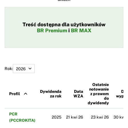
Treść dostępna dla użytkowników
BR Premium
i
BR MAX
Rok:
Ostatnie
notowanie
Dywidenda
Data
Dzi
Profil
z prawem
za rok
WZA
wypła
do
dywidendy
PCR
2025
21 kwi 26
23 kwi 26
30 kwi 
(PCCROKITA)