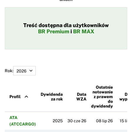
Treść dostępna dla użytkowników
BR Premium
i
BR MAX
Rok:
Ostatnie
notowanie
Dywidenda
Data
Dzi
Profil
z prawem
za rok
WZA
wypła
do
dywidendy
ATA
2025
30 cze 26
08 lip 26
15 lip 
(ATCCARGO)