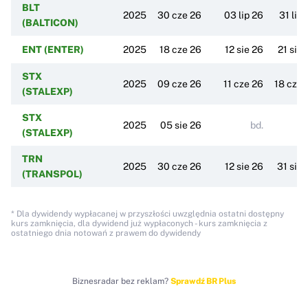
BLT
2025
30 cze 26
03 lip 26
31 lip 
(BALTICON)
ENT (ENTER)
2025
18 cze 26
12 sie 26
21 sie 
STX
2025
09 cze 26
11 cze 26
18 cze 
(STALEXP)
STX
2025
05 sie 26
bd.
b
(STALEXP)
TRN
2025
30 cze 26
12 sie 26
31 sie 
(TRANSPOL)
* Dla dywidendy wypłacanej w przyszłości uwzględnia ostatni dostępny
kurs zamknięcia, dla dywidend już wypłaconych - kurs zamknięcia z
ostatniego dnia notowań z prawem do dywidendy
Biznesradar bez reklam?
Sprawdź BR Plus