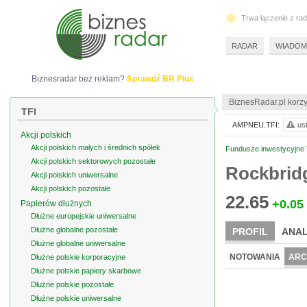
Trwa łączenie z ra
RADAR
WIADOM
Biznesradar bez reklam?
Sprawdź BR Plus
BiznesRadar.pl korzy
TFI
AMPNEU.TFI:
us
Akcji polskich
Akcji polskich małych i średnich spółek
Fundusze inwestycyjne 
Akcji polskich sektorowych pozostałe
Rockbrid
Akcji polskich uniwersalne
Akcji polskich pozostałe
22.65
+0.05
Papierów dłużnych
Dłużne europejskie uniwersalne
Dłużne globalne pozostałe
PROFIL
ANAL
Dłużne globalne uniwersalne
NOTOWANIA
ARC
Dłużne polskie korporacyjne
Dłużne polskie papiery skarbowe
Dłużne polskie pozostałe
Dłużne polskie uniwersalne