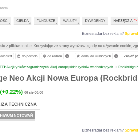
darem
OŚCI
GIEŁDA
FUNDUSZE
WALUTY
DYWIDENDY
NARZĘDZIA
Biznesradar bez reklam?
Sprawd
sta z plików cookie. Korzystając ze strony wyrażasz zgodę na używanie cookie, zg
taw alert
do portfela
do radaru
dodaj do ulubionych
Znajdź pro
TFI: Akcji rynków zagranicznych: Akcji europejskich rynków wschodzących
•
Rockbridge 
ge Neo Akcji Nowa Europa (Rockbrid
(+0.22%)
06 sie 00:00
IZA TECHNICZNA
HIWUM NOTOWAŃ
Biznesradar bez reklam?
Sprawd