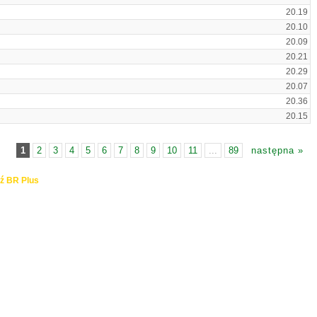
20.19
20.10
20.09
20.21
20.29
20.07
20.36
20.15
1
2
3
4
5
6
7
8
9
10
11
...
89
następna »
ź BR Plus