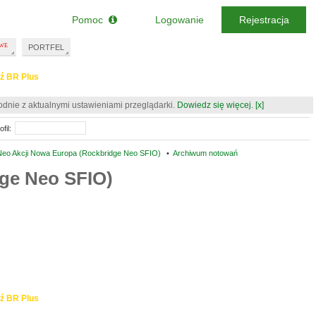
Pomoc
Logowanie
Rejestracja
PORTFEL
ź BR Plus
odnie z aktualnymi ustawieniami przeglądarki.
Dowiedz się więcej.
[x]
fil:
Neo Akcji Nowa Europa (Rockbridge Neo SFIO)
•
Archiwum notowań
ge Neo SFIO)
ź BR Plus