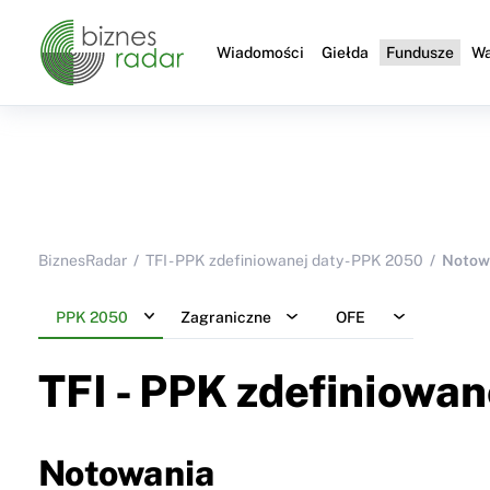
Wiadomości
Giełda
Fundusze
Wa
BiznesRadar
TFI - PPK zdefiniowanej daty - PPK 2050
Notow
PPK 2050
Zagraniczne
OFE
TFI - PPK zdefiniowan
Notowania