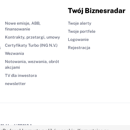
Twój Biznesradar
Nowe emisje, ABB,
Twoje alerty
finansowanie
Twoje portfele
Kontrakty, przetargi, umowy
Logowanie
Certyfikaty Turbo (ING N.V.)
k
Rejestracja
Wezwania
Notowania, wezwania, obrót
akcjami
TV dla inwestora
newsletter
Maklerski BDM S.A.