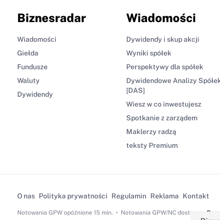
Biznesradar
Wiadomości
Wiadomości
Dywidendy i skup akcji
Giełda
Wyniki spółek
Fundusze
Perspektywy dla spółek
Waluty
Dywidendowe Analizy Spółe
[DAS]
Dywidendy
Wiesz w co inwestujesz
Spotkanie z zarządem
Maklerzy radzą
teksty Premium
O nas
Polityka prywatności
Regulamin
Reklama
Kontakt
Notowania GPW
opóźnione 15 min.
Notowania GPW/NC dostarcza
Dom 