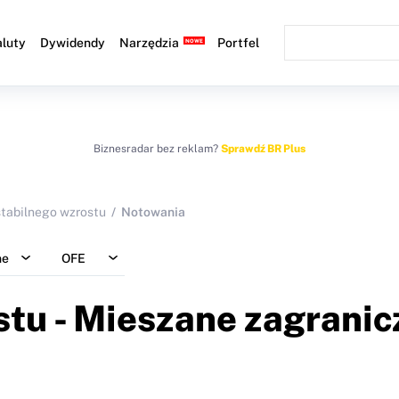
luty
Dywidendy
Narzędzia
Portfel
Biznesradar bez reklam?
Sprawdź BR Plus
 stabilnego wzrostu
Notowania
ne
OFE
stu - Mieszane zagranic