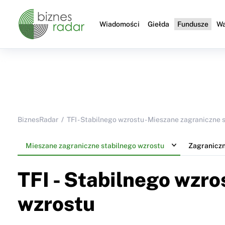
Wiadomości
Giełda
Fundusze
Wa
BiznesRadar
TFI - Stabilnego wzrostu - Mieszane zagraniczne
Mieszane zagraniczne stabilnego wzrostu
Zagranicz
TFI - Stabilnego wzro
wzrostu