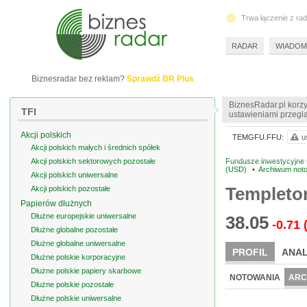
Trwa łączenie z ra
RADAR
WIADOM
Biznesradar bez reklam?
Sprawdź BR Plus
BiznesRadar.pl korzy
TFI
ustawieniami przeglą
Akcji polskich
TEMGFU.FFU:
u
Akcji polskich małych i średnich spółek
Akcji polskich sektorowych pozostałe
Fundusze inwestycyjne F
(USD)
•
Archiwum not
Akcji polskich uniwersalne
Templeton
Akcji polskich pozostałe
Papierów dłużnych
Dłużne europejskie uniwersalne
38.05
-0.71
Dłużne globalne pozostałe
Dłużne globalne uniwersalne
PROFIL
ANAL
Dłużne polskie korporacyjne
Dłużne polskie papiery skarbowe
NOTOWANIA
ARC
Dłużne polskie pozostałe
Dłużne polskie uniwersalne