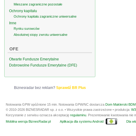
Mieszane zagraniczne pozostałe
Ochrony kapitału
Ochrony kapitału zagraniczne uniwersalne
Inne
Rynku surowców
Absolutnej stopy zwrotu uniwersalne
OFE
Otwarte Fundusze Emerytalne
Dobrowolne Fundusze Emerytalne (DFE)
Biznesradar bez reklam?
Sprawdź BR Plus
Notowania GPW opóźnione 15 min.
Notowania GPW/NC dostarcza
Dom Maklerski BDM 
© 2010-2026 BIZNESRADAR sp. z o.o. • Wszystkie prawa zastrzeżone • produkcja:
W3
Korzystanie z serwisu oznacza akceptację
regulaminu
. Prezentowanie kwotowania nie m
Mobilna wersja BiznesRadar.pl
Aplikacja dla systemu Android
Dla wła