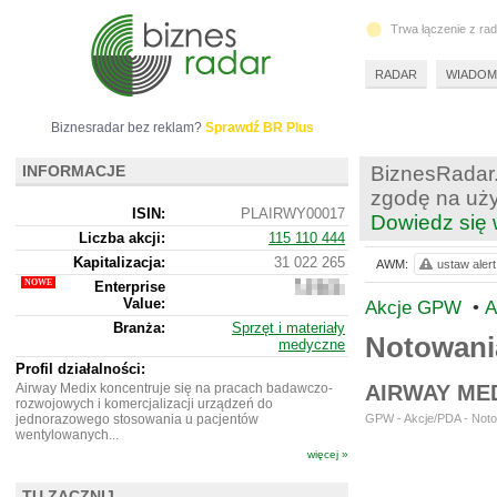
Trwa łączenie z ra
RADAR
WIADOM
Biznesradar bez reklam?
Sprawdź BR Plus
INFORMACJE
BiznesRadar.
zgodę na uży
ISIN:
PLAIRWY00017
Dowiedz się 
Liczba akcji:
115 110 444
Kapitalizacja:
31 022 265
AWM:
ustaw alert
Enterprise
44
Value:
209
Akcje GPW
•
A
265
Branża:
Sprzęt i materiały
Notowan
medyczne
Profil działalności:
Airway Medix koncentruje się na pracach badawczo-
AIRWAY ME
rozwojowych i komercjalizacji urządzeń do
jednorazowego stosowania u pacjentów
GPW - Akcje/PDA - Noto
wentylowanych...
więcej »
TU ZACZNIJ