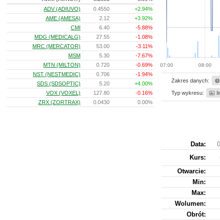
ADV (ADIUVO)
0.4550
+2.94%
AME (AMESA)
2.12
+3.92%
CMI
6.40
-5.88%
MDG (MEDICALG)
27.55
-1.08%
MRC (MERCATOR)
53.00
-3.11%
MSM
5.30
-7.67%
MTN (MILTON)
0.720
-0.69%
07:00
08:00
NST (NESTMEDIC)
0.706
-1.94%
Zakres danych:
SDS (SDSOPTIC)
5.20
+4.00%
VOX (VOXEL)
127.80
-0.16%
Typ wykresu:
l
ZRX (ZORTRAX)
0.0430
0.00%
Data:
0
Kurs
:
Otwarcie:
Min:
Max:
Wolumen:
Obrót: