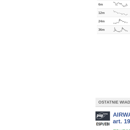
6m
12m
24m
36m
OSTATNIE WIA
AIRWA
art. 