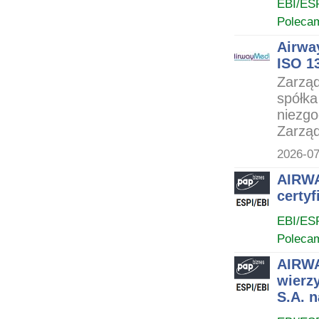
EBI/ES
Poleca
Airwa
ISO 1
Zarząd
spółka
niezgo
Zarząd
2026-07
AIRWA
certy
EBI/ES
Poleca
AIRWA
wierz
S.A. n