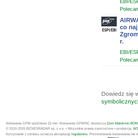
EBI/ES
Poleca
AIRWA
co na
Zgrom
r.
EBI/ES
Poleca
Dowiedz się 
symbolicznyc
Notowania GPW opóźnione 15 min.
Notowania GPW/NC dostarcza
Dom Maklerski BDM 
© 2010-2026 BIZNESRADAR sp. z o.o. • Wszystkie prawa zastrzeżone • produkcja:
W3
Korzystanie z serwisu oznacza akceptację
regulaminu
. Prezentowanie kwotowania nie m