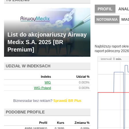
PROFIL
ANAL
NOWE
BR LAB
NOTOWANIA
WIA
ARCHIWUM NOTO
List do akcjonariuszy Airway
Medix S.A. 2025 [BR
Najbliższy raport okr
Premium]
raport półroczny
2026
interwał:
1 min.
UDZIAŁ W INDEKSACH
Indeks
Udział %
WIG
0.003%
WIG-Poland
0.003%
Biznesradar bez reklam?
Sprawdź BR Plus
PODOBNE PROFILE
Profil
Kurs
Zmiana %
AWM (AIRWAY)
0.2695
0.00%