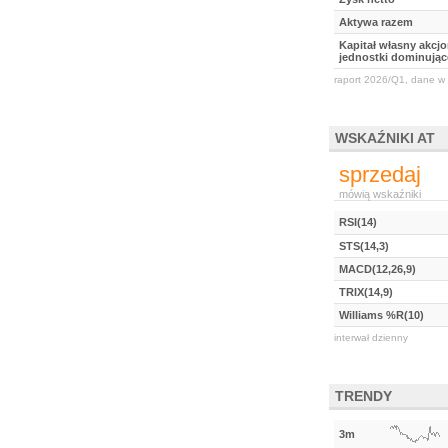
Aktywa razem
Kapitał własny akcj
jednostki dominując
raport 2026/Q1, dane w 
WSKAŹNIKI AT
sprzedaj
mówią wskaźniki
RSI(14)
STS(14,3)
MACD(12,26,9)
TRIX(14,9)
Williams %R(10)
interwał dzienny
TRENDY
3m