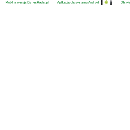
Mobilna wersja BiznesRadar.pl
Aplikacja dla systemu Android
Dla wła