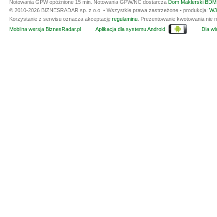
Notowania GPW opóźnione 15 min.
Notowania GPW/NC dostarcza
Dom Maklerski BDM 
© 2010-2026 BIZNESRADAR sp. z o.o. • Wszystkie prawa zastrzeżone • produkcja:
W3
Korzystanie z serwisu oznacza akceptację
regulaminu
. Prezentowanie kwotowania nie m
Mobilna wersja BiznesRadar.pl
Aplikacja dla systemu Android
Dla wła