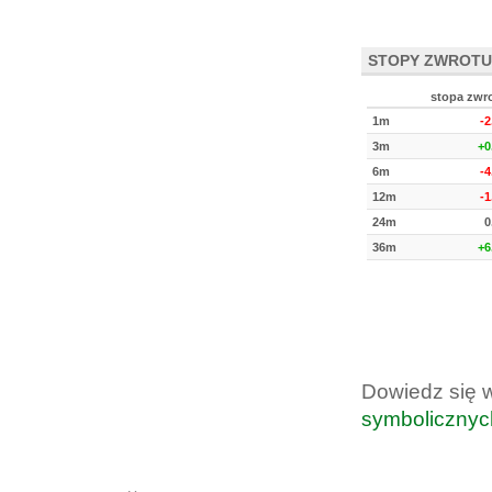
STOPY ZWROTU
stopa zwr
1m
-
3m
+0
6m
-
12m
-
24m
0
36m
+6
Dowiedz się 
symbolicznyc