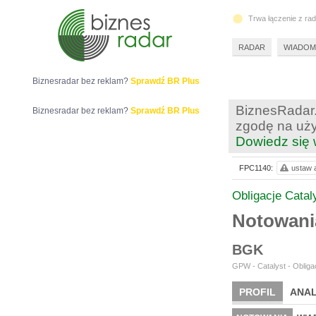
Trwa łączenie z ra
RADAR
WIADOM
Biznesradar bez reklam?
Sprawdź BR Plus
BiznesRadar.
Biznesradar bez reklam?
Sprawdź BR Plus
zgodę na uży
Dowiedz się 
FPC1140:
ustaw a
Obligacje Catal
Notowani
BGK
GPW - Catalyst - Obligac
PROFIL
ANAL