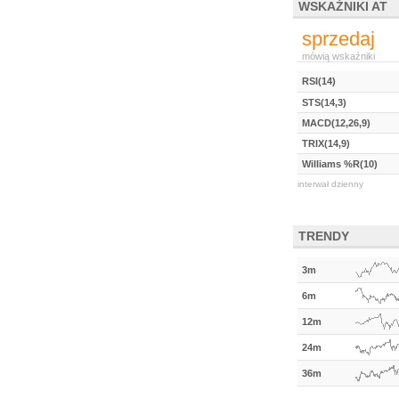
WSKAŹNIKI AT
sprzedaj
mówią wskaźniki
RSI(14)
STS(14,3)
MACD(12,26,9)
TRIX(14,9)
Williams %R(10)
interwał dzienny
TRENDY
3m
6m
12m
24m
36m