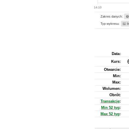
14:10
Zakres danych:
Typ wykresu:
l
Data:
Kurs
:
Otwarcie:
Min:
Max:
Wolumen:
Obrót:
Transakcje
:
Min 52 tyg
:
Max 52 tyg
: