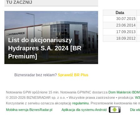
TU ZACZNIJ
Data
30.07.2015
23.06.2014
17.09.2013
18.09.2012
List do akcjonariuszy
Hydrapres S.A. 2024 [BR
Premium]
Biznesradar bez reklam?
Sprawdź BR Plus
Notowania GPW opóźnione 15 min.
Notowania GPW/NC dostarcza
Dom Maklerski BDM 
© 2010-2026 BIZNESRADAR sp. z o.o. • Wszystkie prawa zastrzeżone • produkcja:
W3
Korzystanie z serwisu oznacza akceptację
regulaminu
. Prezentowanie kwotowania nie m
Mobilna wersja BiznesRadar.pl
Aplikacja dla systemu Android
Dla wła