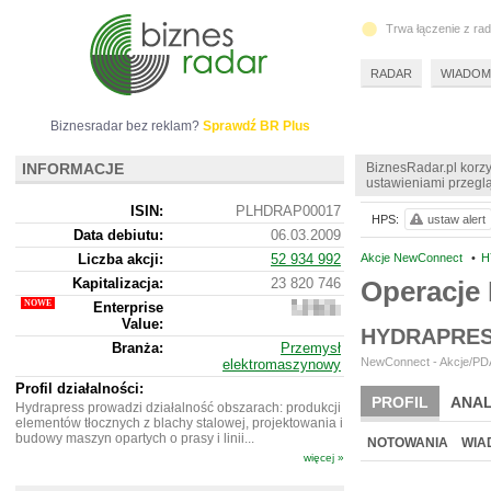
Trwa łączenie z ra
RADAR
WIADOM
Biznesradar bez reklam?
Sprawdź BR Plus
INFORMACJE
BiznesRadar.pl korzy
ustawieniami przeglą
ISIN:
PLHDRAP00017
HPS:
ustaw alert
Data debiutu:
06.03.2009
Liczba akcji:
52 934 992
Akcje NewConnect
•
H
Kapitalizacja:
23 820 746
Operacje
Enterprise
22
Value:
663
HYDRAPRES
746
Branża:
Przemysł
NewConnect - Akcje/PDA
elektromaszynowy
Profil działalności:
PROFIL
ANAL
Hydrapress prowadzi działalność obszarach: produkcji
elementów tłocznych z blachy stalowej, projektowania i
NOWE
BR LAB
budowy maszyn opartych o prasy i linii...
NOTOWANIA
WIA
więcej »
ARCHIWUM NOTO