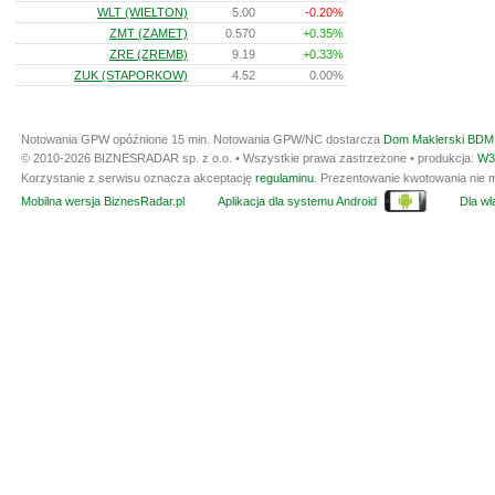
WLT (WIELTON)
5.00
-0.20%
ZMT (ZAMET)
0.570
+0.35%
ZRE (ZREMB)
9.19
+0.33%
ZUK (STAPORKOW)
4.52
0.00%
Notowania GPW opóźnione 15 min.
Notowania GPW/NC dostarcza
Dom Maklerski BDM 
© 2010-2026 BIZNESRADAR sp. z o.o. • Wszystkie prawa zastrzeżone • produkcja:
W3
Korzystanie z serwisu oznacza akceptację
regulaminu
. Prezentowanie kwotowania nie m
Mobilna wersja BiznesRadar.pl
Aplikacja dla systemu Android
Dla wła