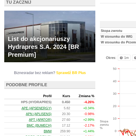
TU ZACZNIJ
Stopa zwrotu
W stosunku do WIG
List do akcjonariuszy
W stosunku do Przem
Hydrapres S.A. 2024 [BR
Premium]
Okres:
1m
50
Biznesradar bez reklam?
Sprawdź BR Plus
40
PODOBNE PROFILE
30
Profil
Kurs
Zmiana %
HPS (HYDRAPRES)
0.450
-4.26%
20
APE (APSENERGY)
5.82
+0.34%
APN (APLISENS)
20.30
-0.98%
10
APT (APATOR)
27.60
+2.99%
Stopa
zwrotu
BMC (BUMECH)
17.12
-2.17%
%
0
BMW
259.90
+1.44%