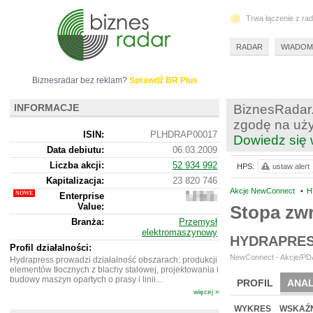
Trwa łączenie z ra
RADAR
WIADOM
Biznesradar bez reklam?
Sprawdź BR Plus
INFORMACJE
BiznesRadar.
zgodę na uży
ISIN:
PLHDRAP00017
Dowiedz się 
Data debiutu:
06.03.2009
Liczba akcji:
52 934 992
HPS:
ustaw alert
Kapitalizacja:
23 820 746
Akcje NewConnect
•
H
Enterprise
22
Value:
663
Stopa zw
746
Branża:
Przemysł
elektromaszynowy
HYDRAPRES
Profil działalności:
NewConnect - Akcje/PDA
Hydrapress prowadzi działalność obszarach: produkcji
elementów tłocznych z blachy stalowej, projektowania i
budowy maszyn opartych o prasy i linii...
PROFIL
ANAL
więcej »
NOWE
BR LAB
WYKRES
WSKAŹN