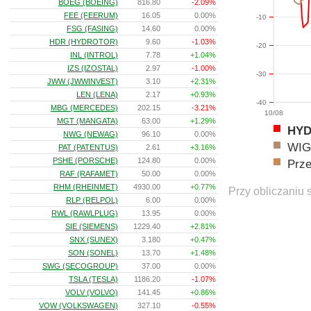
BOEG (BOEING)
816.80
-2.09%
FEE (FEERUM)
16.05
0.00%
-10
FSG (FASING)
14.60
0.00%
HDR (HYDROTOR)
9.60
-1.03%
-20
INL (INTROL)
7.78
+1.04%
IZS (IZOSTAL)
2.97
-1.00%
-30
JWW (JWWINVEST)
3.10
+2.31%
LEN (LENA)
2.17
+0.93%
-40
MBG (MERCEDES)
202.15
-3.21%
10/08
MGT (MANGATA)
63.00
+1.29%
HY
NWG (NEWAG)
96.10
0.00%
WIG
PAT (PATENTUS)
2.61
+3.16%
PSHE (PORSCHE)
124.80
0.00%
Prz
RAF (RAFAMET)
50.00
0.00%
RHM (RHEINMET)
4930.00
+0.77%
Przy obliczaniu 
RLP (RELPOL)
6.00
0.00%
RWL (RAWLPLUG)
13.95
0.00%
SIE (SIEMENS)
1229.40
+2.81%
SNX (SUNEX)
3.180
+0.47%
SON (SONEL)
13.70
+1.48%
SWG (SECOGROUP)
37.00
0.00%
TSLA (TESLA)
1186.20
-1.07%
VOLV (VOLVO)
141.45
+0.86%
VOW (VOLKSWAGEN)
327.10
-0.55%